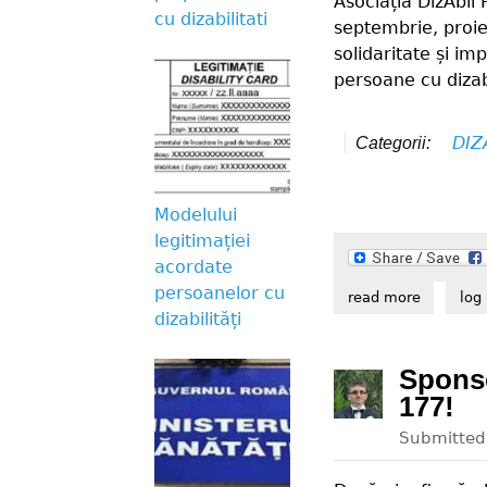
Asociația DizAbil
cu dizabilitati
septembrie, proie
solidaritate și im
persoane cu dizabi
DIZ
Categorii:
Modelului
legitimației
acordate
persoanelor cu
read more
about inc
log 
dizabilități
Sponso
177!
Submitte