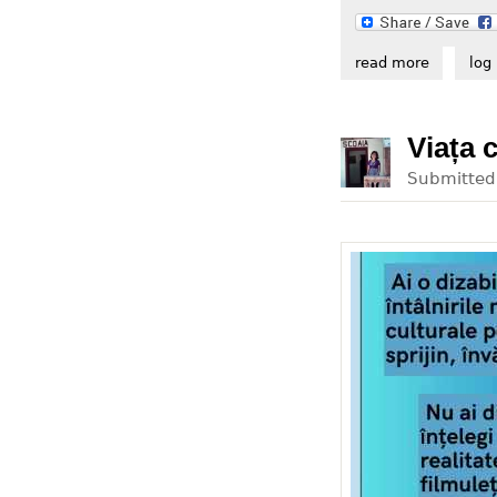
read more
about gru
log 
Viața 
Submitte