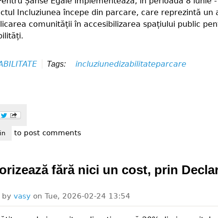
 Pentru Șanse Egale implementează, în perioada 8 iunie -
ctul Incluziunea începe din parcare, care reprezintă un 
plicarea comunității în accesibilizarea spațiului public pen
lități.
ABILITATE
incluziune
dizabilitate
parcare
Tags:
to post comments
luziunea începe din parcare
in
rizează fără nici un cost, prin Declar
d by
vasy
on
Tue, 2026-02-24 13:54