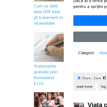
Dacă ai o firmă p
Cum sa obtii
pentru a sprijini 
dela DSP bani
pt tratament in
strainatate
diza
Categorii:
Tratamente
gratuite prin
formularul
E112
read more
about spo
log 
Viața 