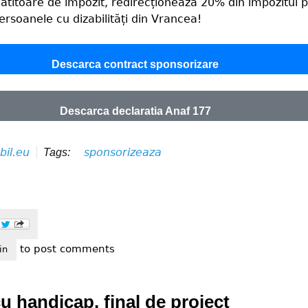
lătitoare de impozit, redirecționează 20% din impozitul pl
persoanele cu dizabilități din Vrancea!
Descarca contract sponsorizare
Descarca declaratia Anaf 177
bil.eu
sponsorizeaza
Tags:
to post comments
nsorizează fără nici un cost, prin declarația 177!
in
cu handicap, final de proiect