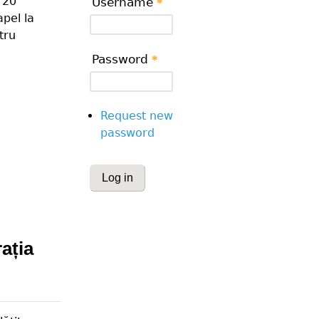
 20
Username
*
apel la
tru
Password
*
Request new
password
CAPTCHA
This question is for testing whether or
human visitor and to prevent automa
submissions.
ația
Website URL