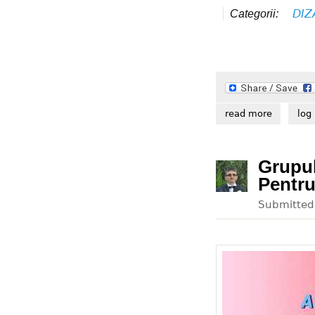
DIZ
Categorii:
read more
about via
log 
Grupul
Pentru
Submitte