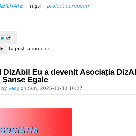
ABILITATE
proiect european
Tags:
to post comments
ța cu handicap, final de proiect
in
 DizAbil Eu a devenit Asociația DizAb
 Șanse Egale
d by
vasy
on
Sun, 2025-11-30 16:27