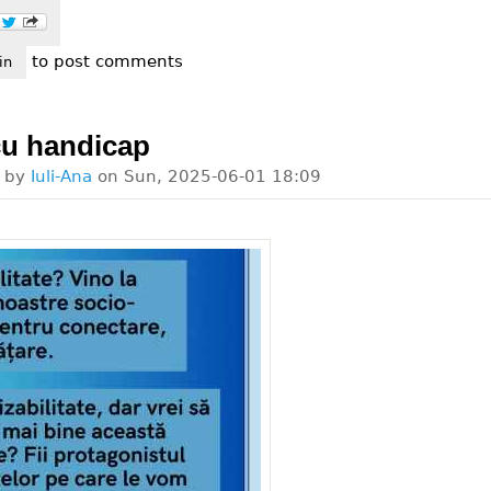
to post comments
pul dizabil eu a devenit asociația dizabil pentru șanse egale
in
cu handicap
d by
Iuli-Ana
on
Sun, 2025-06-01 18:09