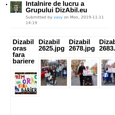
Intalnire de lucru a
Grupului DizAbil.eu
Submitted by
vasy
on
Mon, 2019-11-11
14:19
Dizabil
Dizabil
Dizabil
Dizab
oras
2625.jpg
2678.jpg
2683
fara
Dizabil_2625.jpg
Dizabil_2678.jpg
Dizabil
bariere
Dizabil_sl.jpg