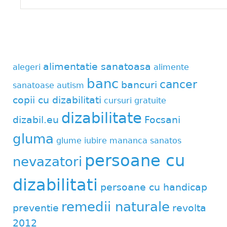
alimentatie sanatoasa
alegeri
alimente
banc
cancer
bancuri
sanatoase
autism
copii cu dizabilitati
cursuri gratuite
dizabilitate
dizabil.eu
Focsani
gluma
glume
iubire
mananca sanatos
persoane cu
nevazatori
dizabilitati
persoane cu handicap
remedii naturale
preventie
revolta
2012