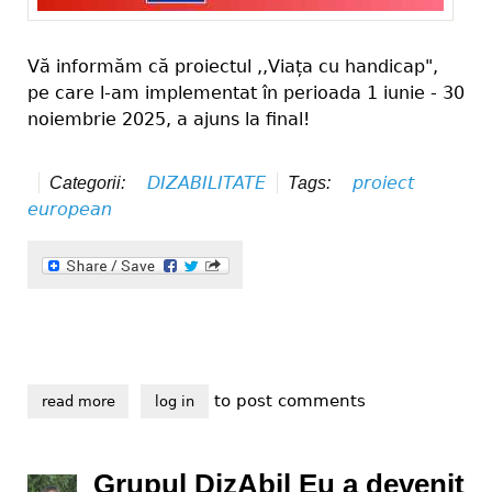
Vă informăm că proiectul ,,Viața cu handicap",
pe care l-am implementat în perioada 1 iunie - 30
noiembrie 2025, a ajuns la final!
DIZABILITATE
proiect
Categorii:
Tags:
european
to post comments
read more
about viața cu handicap, final de proiect
log in
Grupul DizAbil Eu a devenit