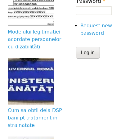
Password
*
Request new
Modelului legitimației
password
acordate persoanelor
cu dizabilități
CAPTCHA
This question is for te
human visitor and to 
submissions.
Website URL
Cum sa obtii dela DSP
bani pt tratament in
strainatate