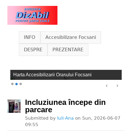
Skip to main content
www.dizabil.eu
INFO
Accesibilizare Focsani
DESPRE
PREZENTARE
Harta Accesibilizarii Orasului Focsani
Incluziunea începe din
parcare
Submitted by
Iuli-Ana
on
Sun, 2026-06-07
09:55