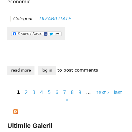
economic.
DIZABILITATE
Categorii:
to post comments
read more
about ce își doresc persoanele cu dizabilități din vr
log in
1
2
3
4
5
6
7
8
9
…
next ›
last
Pages
»
Ultimile Galerii