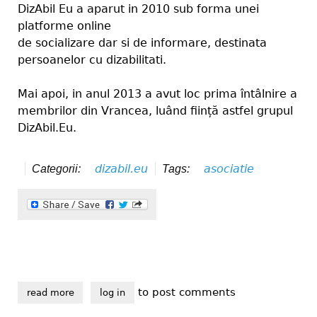
DizAbil Eu a aparut in 2010 sub forma unei
platforme online
de socializare dar si de informare, destinata
persoanelor cu dizabilitati.
Mai apoi, in anul 2013 a avut loc prima întâlnire a
membrilor din Vrancea, luând ființă astfel grupul
DizAbil.Eu.
dizabil.eu
asociatie
Categorii:
Tags:
to post comments
read more
about grupul dizabil eu a devenit asociația dizabil p
log in