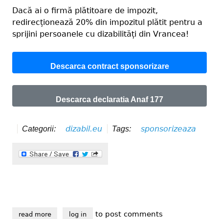
Dacă ai o firmă plătitoare de impozit,
redirecționează 20% din impozitul plătit pentru a
sprijini persoanele cu dizabilități din Vrancea!
Descarca contract sponsorizare
Descarca declaratia Anaf 177
dizabil.eu
sponsorizeaza
Categorii:
Tags:
to post comments
read more
about sponsorizează fără nici un cost, prin declarați
log in