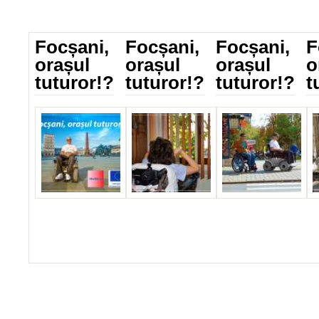
Focșani,
Focșani,
Focșani,
F
orașul
orașul
orașul
o
tuturor!?
tuturor!?
tuturor!?
t
_IMG_5825.jpg
IMG_0455.jpg
IMG_1076.jpg
I