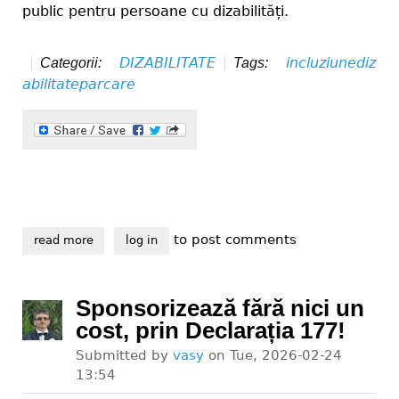
public pentru persoane cu dizabilități.
DIZABILITATE
incluziune
diz
Categorii:
Tags:
abilitate
parcare
to post comments
read more
about incluziunea începe din parcare
log in
Sponsorizează fără nici un
cost, prin Declarația 177!
Submitted by
vasy
on
Tue, 2026-02-24
13:54