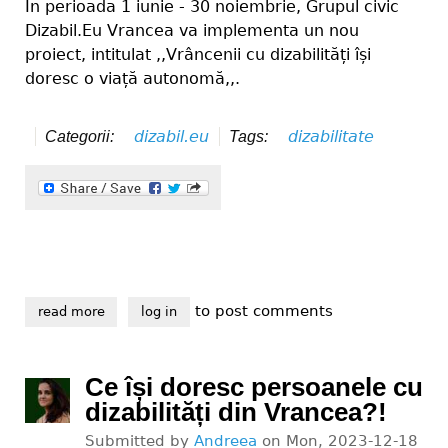
În perioada 1 iunie - 30 noiembrie, Grupul civic
Dizabil.Eu Vrancea va implementa un nou
proiect, intitulat ,,Vrâncenii cu dizabilități își
doresc o viață autonomă,,.
dizabil.eu
dizabilitate
Categorii:
Tags:
to post comments
read more
about vrâncenii cu dizabilități își doresc o viață au
log in
Ce își doresc persoanele cu
dizabilități din Vrancea?!
Submitted by
Andreea
on
Mon, 2023-12-18