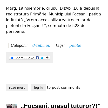
Marți, 19 noiembrie, grupul DizAbil.Eu a depus la
registratura Primăriei Municipiului Focșani, petiția
intitulată ,,Vrem accesibilizarea trecerilor de
pietoni din Focșani! ", semnată de 528 de
persoane.
dizabil.eu
petitie
Categorii:
Tags:
to post comments
read more
about petiția ,,vrem accesibilizarea trecerilor de pie
log in
,,Focșani, orașul tuturor?!"