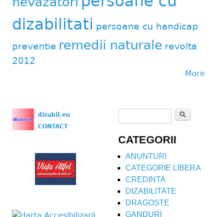
persoane cu
nevazatori
dizabilitati
persoane cu handicap
remedii naturale
preventie
revolta
2012
More
Search
dizabil.eu
Search form
CONTACT
CATEGORII
ANUNTURI
CATEGORIE LIBERA
CREDINTA
DIZABILITATE
DRAGOSTE
GANDURI