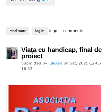
to post comments
read more
about sponsorizează fără nici un cost, prin declarați
log in
Viața cu handicap, final de
proiect
Submitted by
Iuli-Ana
on
Sat, 2025-12-06
16:33