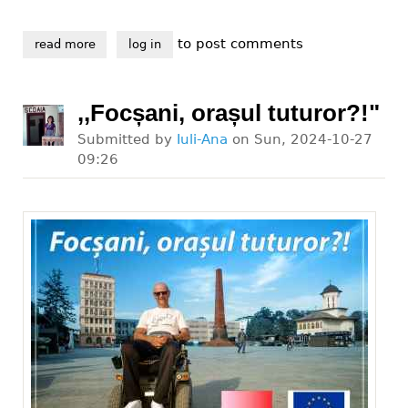
to post comments
read more
about petiția ,,vrem accesibilizarea trecerilor de pie
log in
,,Focșani, orașul tuturor?!"
Submitted by
Iuli-Ana
on
Sun, 2024-10-27
09:26