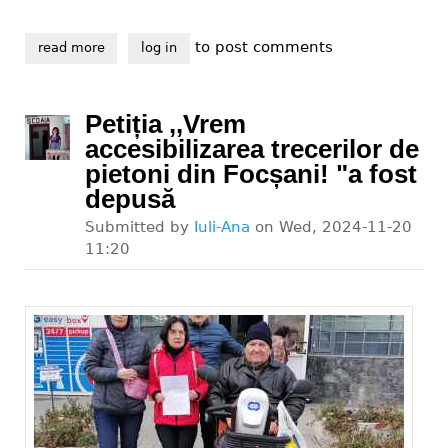
to post comments
read more
about viața cu handicap
log in
Petiția ,,Vrem
accesibilizarea trecerilor de
pietoni din Focșani! "a fost
depusă
Submitted by
Iuli-Ana
on
Wed, 2024-11-20
11:20