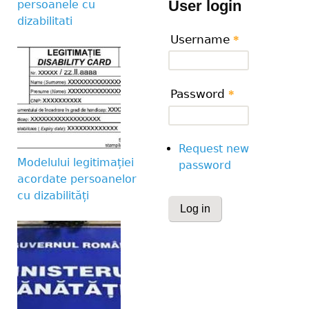
User login
persoanele cu
dizabilitati
Username
*
Password
*
Request new
Modelului legitimației
password
acordate persoanelor
cu dizabilități
CAPTCHA
This question is for te
human visitor and to 
submissions.