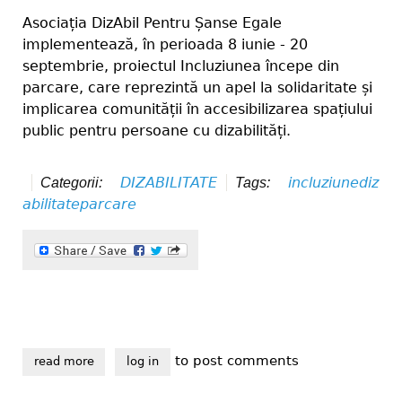
Asociația DizAbil Pentru Șanse Egale
implementează, în perioada 8 iunie - 20
septembrie, proiectul Incluziunea începe din
parcare, care reprezintă un apel la solidaritate și
implicarea comunității în accesibilizarea spațiului
public pentru persoane cu dizabilități.
DIZABILITATE
incluziune
diz
Categorii:
Tags:
abilitate
parcare
to post comments
read more
about incluziunea începe din parcare
log in