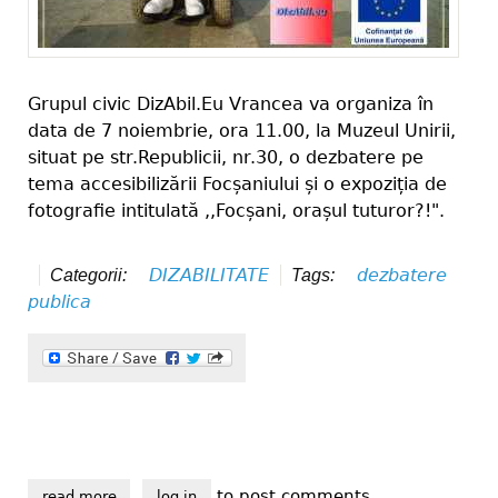
Grupul civic DizAbil.Eu Vrancea va organiza în
data de 7 noiembrie, ora 11.00, la Muzeul Unirii,
situat pe str.Republicii, nr.30, o dezbatere pe
tema accesibilizării Focșaniului și o expoziția de
fotografie intitulată ,,Focșani, orașul tuturor?!".
DIZABILITATE
dezbatere
Categorii:
Tags:
publica
to post comments
read more
about ,,focșani, orașul tuturor?!"
log in