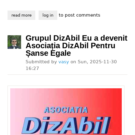
to post comments
read more
about viața cu handicap, final de proiect
log in
Grupul DizAbil Eu a devenit
Asociația DizAbil Pentru
Șanse Egale
Submitted by
vasy
on
Sun, 2025-11-30
16:27