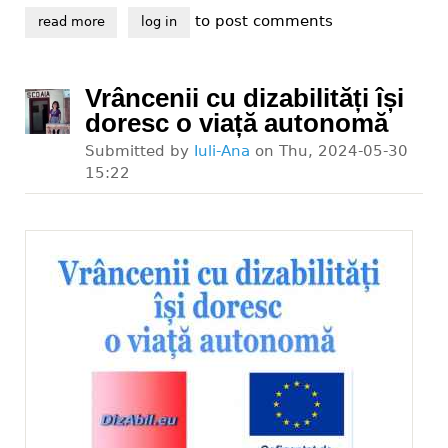
to post comments
read more
about vrem accesibilizarea trecerilor de pietoni din 
log in
Vrâncenii cu dizabilități își
doresc o viață autonomă
Submitted by
Iuli-Ana
on
Thu, 2024-05-30
15:22