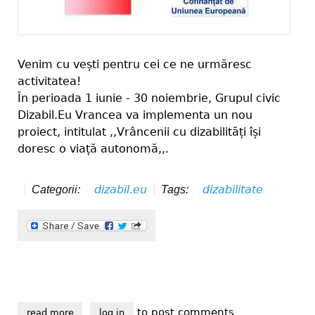
Venim cu vești pentru cei ce ne urmăresc
activitatea!
În perioada 1 iunie - 30 noiembrie, Grupul civic
Dizabil.Eu Vrancea va implementa un nou
proiect, intitulat ,,Vrâncenii cu dizabilități își
doresc o viață autonomă,,.
dizabil.eu
dizabilitate
Categorii:
Tags:
to post comments
read more
about vrâncenii cu dizabilități își doresc o viață au
log in