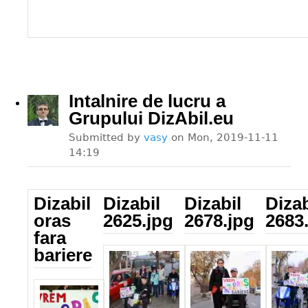
Intalnire de lucru a
Grupului DizAbil.eu
Submitted by
vasy
on
Mon, 2019-11-11
14:19
Dizabil
Dizabil
Dizabil
Dizab
oras
2625.jpg
2678.jpg
2683
fara
Dizabil_2625.jpg
Dizabil_2678.jpg
Dizabil
bariere
Dizabil_sl.jpg