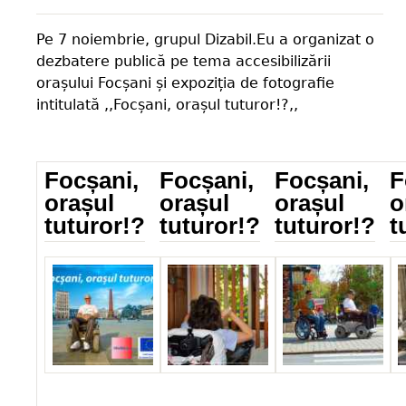
Pe 7 noiembrie, grupul Dizabil.Eu a organizat o
dezbatere publică pe tema accesibilizării
orașului Focșani și expoziția de fotografie
intitulată ,,Focșani, orașul tuturor!?,,
Focșani,
Focșani,
Focșani,
F
orașul
orașul
orașul
o
tuturor!?
tuturor!?
tuturor!?
t
_IMG_5825.jpg
IMG_0455.jpg
IMG_1076.jpg
I