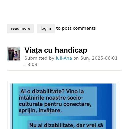
to post comments
read more
about grupul dizabil eu a devenit asociația dizabil p
log in
Viața cu handicap
Submitted by
Iuli-Ana
on
Sun, 2025-06-01
18:09