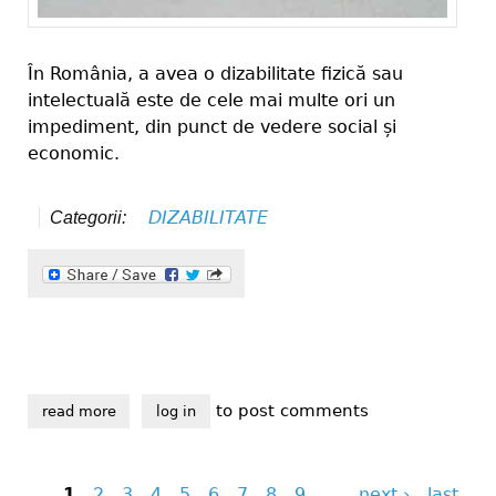
În România, a avea o dizabilitate fizică sau
intelectuală este de cele mai multe ori un
impediment, din punct de vedere social și
economic.
DIZABILITATE
Categorii:
to post comments
read more
about ce își doresc persoanele cu dizabilități din vr
log in
1
2
3
4
5
6
7
8
9
…
next ›
last