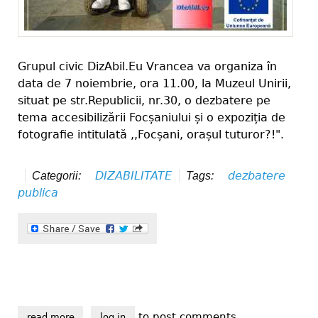
Grupul civic DizAbil.Eu Vrancea va organiza în
data de 7 noiembrie, ora 11.00, la Muzeul Unirii,
situat pe str.Republicii, nr.30, o dezbatere pe
tema accesibilizării Focșaniului și o expoziția de
fotografie intitulată ,,Focșani, orașul tuturor?!".
DIZABILITATE
dezbatere
Categorii:
Tags:
publica
to post comments
read more
about ,,focșani, orașul tuturor?!"
log in