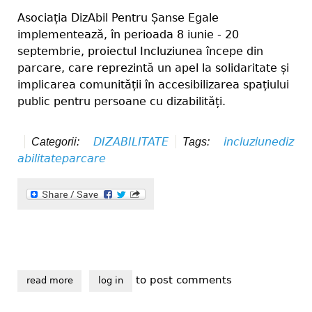
Asociația DizAbil Pentru Șanse Egale
implementează, în perioada 8 iunie - 20
septembrie, proiectul Incluziunea începe din
parcare, care reprezintă un apel la solidaritate și
implicarea comunității în accesibilizarea spațiului
public pentru persoane cu dizabilități.
DIZABILITATE
incluziune
diz
Categorii:
Tags:
abilitate
parcare
to post comments
read more
about incluziunea începe din parcare
log in