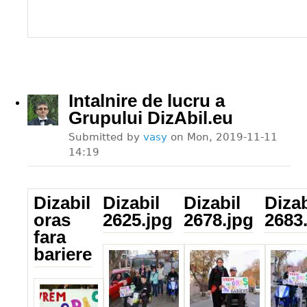
Intalnire de lucru a
Grupului DizAbil.eu
Submitted by
vasy
on
Mon, 2019-11-11
14:19
Dizabil
Dizabil
Dizabil
Dizab
oras
2625.jpg
2678.jpg
2683
fara
Dizabil_2625.jpg
Dizabil_2678.jpg
Dizabil
bariere
Dizabil_sl.jpg