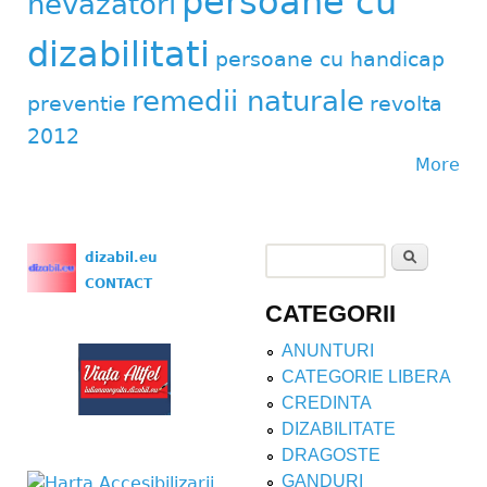
persoane cu
nevazatori
dizabilitati
persoane cu handicap
remedii naturale
preventie
revolta
2012
More
Search
dizabil.eu
Search form
CONTACT
CATEGORII
ANUNTURI
CATEGORIE LIBERA
CREDINTA
DIZABILITATE
DRAGOSTE
GANDURI