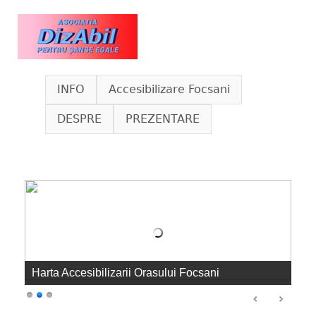
Skip to main content
www.dizabil.eu
INFO
Accesibilizare Focsani
DESPRE
PREZENTARE
Harta Accesibilizarii Orasului Focsani