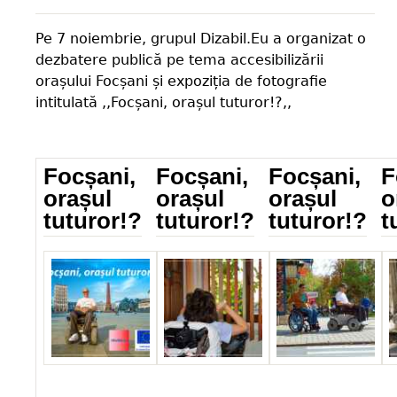
Pe 7 noiembrie, grupul Dizabil.Eu a organizat o
dezbatere publică pe tema accesibilizării
orașului Focșani și expoziția de fotografie
intitulată ,,Focșani, orașul tuturor!?,,
Focșani,
Focșani,
Focșani,
F
orașul
orașul
orașul
o
tuturor!?
tuturor!?
tuturor!?
t
_IMG_5825.jpg
IMG_0455.jpg
IMG_1076.jpg
I