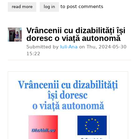
to post comments
read more
about vrem accesibilizarea trecerilor de pietoni din 
log in
Vrâncenii cu dizabilități își
doresc o viață autonomă
Submitted by
Iuli-Ana
on
Thu, 2024-05-30
15:22