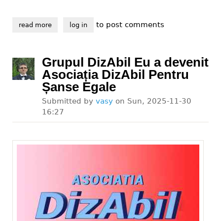
to post comments
read more
about viața cu handicap, final de proiect
log in
Grupul DizAbil Eu a devenit
Asociația DizAbil Pentru
Șanse Egale
Submitted by
vasy
on
Sun, 2025-11-30
16:27