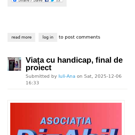
to post comments
read more
about sponsorizează fără nici un cost, prin declarați
log in
Viața cu handicap, final de
proiect
Submitted by
Iuli-Ana
on
Sat, 2025-12-06
16:33