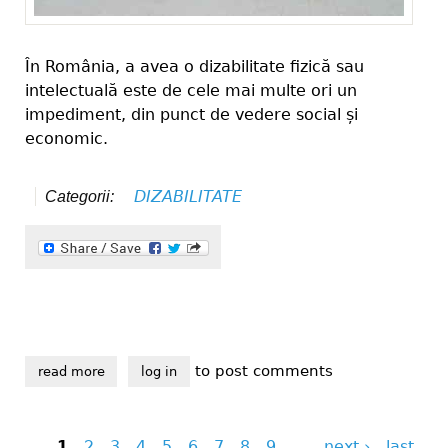
În România, a avea o dizabilitate fizică sau
intelectuală este de cele mai multe ori un
impediment, din punct de vedere social și
economic.
DIZABILITATE
Categorii:
to post comments
read more
about ce își doresc persoanele cu dizabilități din vr
log in
1
2
3
4
5
6
7
8
9
…
next ›
last