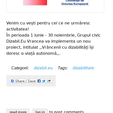
Venim cu vești pentru cei ce ne urmăresc
activitatea!
În perioada 1 iunie - 30 noiembrie, Grupul civic
Dizabil.Eu Vrancea va implementa un nou
proiect, intitulat ,,Vrâncenii cu dizabilități își
doresc o viață autonomă,,.
dizabil.eu
dizabilitate
Categorii:
Tags:
to post comments
read more
about vrâncenii cu dizabilități își doresc o viață au
log in