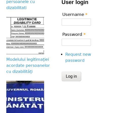
User login
persoanele cu
dizabilitati
Username
*
Password
*
Request new
Modelului legitimației
password
acordate persoanelor
cu dizabilități
CAPTCHA
This question is for te
human visitor and to 
submissions.