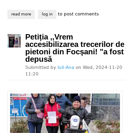
to post comments
read more
about viața cu handicap
log in
Petiția ,,Vrem
accesibilizarea trecerilor de
pietoni din Focșani! "a fost
depusă
Submitted by
Iuli-Ana
on
Wed, 2024-11-20
11:20