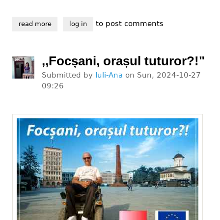
to post comments
read more
about petiția ,,vrem accesibilizarea trecerilor de pie
log in
,,Focșani, orașul tuturor?!"
Submitted by
Iuli-Ana
on
Sun, 2024-10-27
09:26