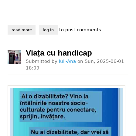
to post comments
read more
about grupul dizabil eu a devenit asociația dizabil p
log in
Viața cu handicap
Submitted by
Iuli-Ana
on
Sun, 2025-06-01
18:09