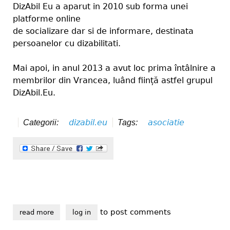
DizAbil Eu a aparut in 2010 sub forma unei
platforme online
de socializare dar si de informare, destinata
persoanelor cu dizabilitati.
Mai apoi, in anul 2013 a avut loc prima întâlnire a
membrilor din Vrancea, luând ființă astfel grupul
DizAbil.Eu.
dizabil.eu
asociatie
Categorii:
Tags:
to post comments
read more
about grupul dizabil eu a devenit asociația dizabil p
log in