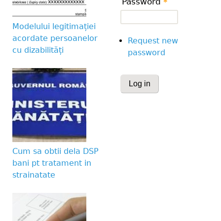
Password
*
Modelului legitimației
acordate persoanelor
Request new
cu dizabilități
password
CAPTCHA
This question is for te
human visitor and to 
submissions.
Cum sa obtii dela DSP
Website URL
bani pt tratament in
strainatate