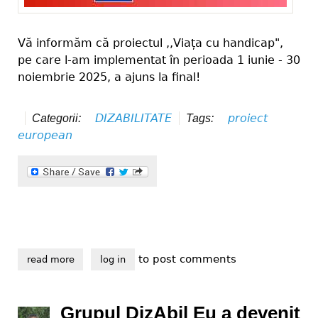
Vă informăm că proiectul ,,Viața cu handicap",
pe care l-am implementat în perioada 1 iunie - 30
noiembrie 2025, a ajuns la final!
DIZABILITATE
proiect
Categorii:
Tags:
european
to post comments
read more
about viața cu handicap, final de proiect
log in
Grupul DizAbil Eu a devenit