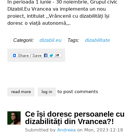
În perioada 1 iunie - 30 noiembrie, Grupul civic
Dizabil.Eu Vrancea va implementa un nou
proiect, intitulat ,,Vrâncenii cu dizabilități își
doresc o viață autonomă,,.
dizabil.eu
dizabilitate
Categorii:
Tags:
to post comments
read more
about vrâncenii cu dizabilități își doresc o viață au
log in
Ce își doresc persoanele cu
dizabilități din Vrancea?!
Submitted by
Andreea
on
Mon, 2023-12-18