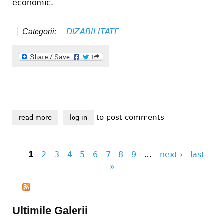
economic.
DIZABILITATE
Categorii:
to post comments
read more
about ce își doresc persoanele cu dizabilități din vr
log in
1
2
3
4
5
6
7
8
9
…
next ›
last
Pages
»
Ultimile Galerii