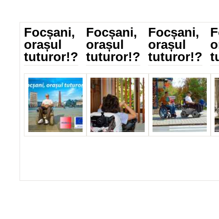
Focșani,
Focșani,
Focșani,
F
orașul
orașul
orașul
o
tuturor!?
tuturor!?
tuturor!?
t
_IMG_5825.jpg
IMG_0455.jpg
IMG_1076.jpg
I