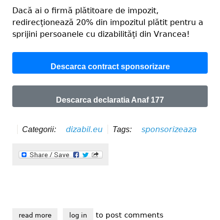
Dacă ai o firmă plătitoare de impozit,
redirecționează 20% din impozitul plătit pentru a
sprijini persoanele cu dizabilități din Vrancea!
Descarca contract sponsorizare
Descarca declaratia Anaf 177
dizabil.eu
sponsorizeaza
Categorii:
Tags:
to post comments
read more
about sponsorizează fără nici un cost, prin declarați
log in