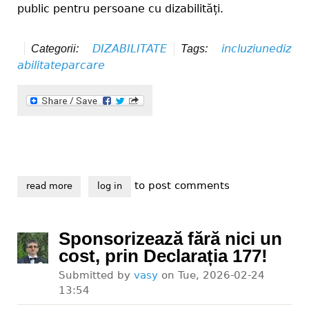
public pentru persoane cu dizabilități.
DIZABILITATE
incluziune
diz
Categorii:
Tags:
abilitate
parcare
to post comments
read more
about incluziunea începe din parcare
log in
Sponsorizează fără nici un
cost, prin Declarația 177!
Submitted by
vasy
on
Tue, 2026-02-24
13:54