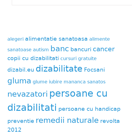
alimentatie sanatoasa
alegeri
alimente
banc
cancer
bancuri
sanatoase
autism
copii cu dizabilitati
cursuri gratuite
dizabilitate
dizabil.eu
Focsani
gluma
glume
iubire
mananca sanatos
persoane cu
nevazatori
dizabilitati
persoane cu handicap
remedii naturale
preventie
revolta
2012