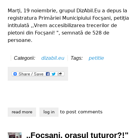
Marți, 19 noiembrie, grupul DizAbil.Eu a depus la
registratura Primăriei Municipiului Focșani, petiția
intitulată ,,Vrem accesibilizarea trecerilor de
pietoni din Focșani! ", semnată de 528 de
persoane.
dizabil.eu
petitie
Categorii:
Tags:
to post comments
read more
about petiția ,,vrem accesibilizarea trecerilor de pie
log in
,,Focșani, orașul tuturor?!"