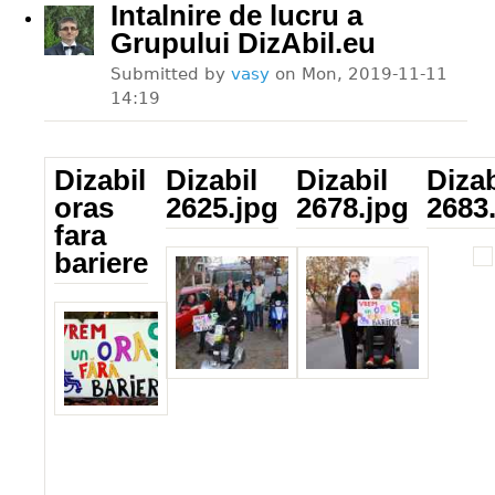
Intalnire de lucru a
Grupului DizAbil.eu
Submitted by
vasy
on
Mon, 2019-11-11
14:19
Dizabil
Dizabil
Dizabil
Dizab
oras
2625.jpg
2678.jpg
2683
fara
Dizabil_2625.jpg
Dizabil_2678.jpg
Dizabil
bariere
Dizabil_sl.jpg