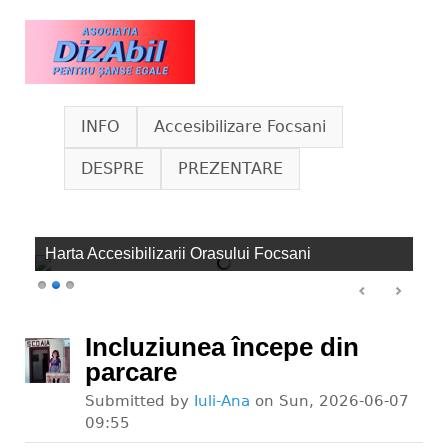
Skip to main content
www.dizabil.eu
INFO
Accesibilizare Focsani
DESPRE
PREZENTARE
Harta Accesibilizarii Orasului Focsani
Incluziunea începe din
parcare
Submitted by
Iuli-Ana
on
Sun, 2026-06-07
09:55