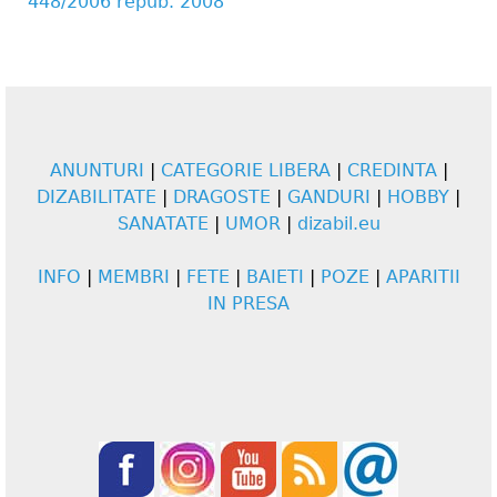
448/2006 repub. 2008
ANUNTURI
|
CATEGORIE LIBERA
|
CREDINTA
|
DIZABILITATE
|
DRAGOSTE
|
GANDURI
|
HOBBY
|
SANATATE
|
UMOR
|
dizabil.eu
INFO
|
MEMBRI
|
FETE
|
BAIETI
|
POZE
|
APARITII
IN PRESA