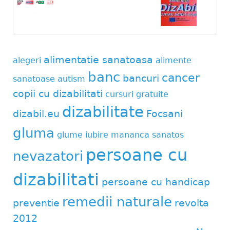
alimentatie sanatoasa
alegeri
alimente
banc
cancer
bancuri
sanatoase
autism
copii cu dizabilitati
cursuri gratuite
dizabilitate
dizabil.eu
Focsani
gluma
glume
iubire
mananca sanatos
persoane cu
nevazatori
dizabilitati
persoane cu handicap
remedii naturale
preventie
revolta
2012