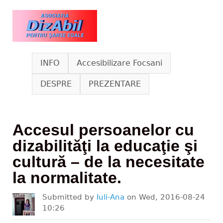
Skip to main content
www.dizabil.eu
INFO
Accesibilizare Focsani
DESPRE
PREZENTARE
Accesul persoanelor cu
dizabilităţi la educaţie şi
cultură – de la necesitate
la normalitate.
Submitted by
Iuli-Ana
on
Wed, 2016-08-24
10:26