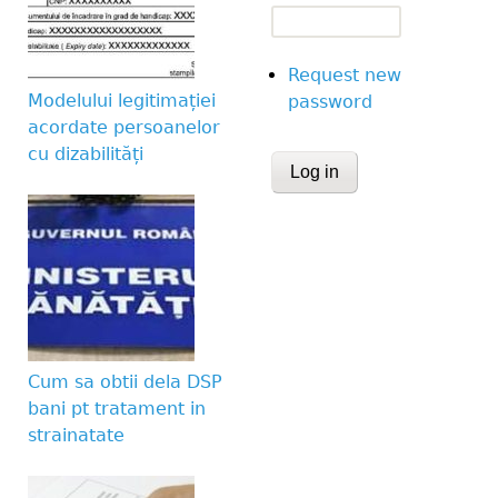
Request new
Modelului legitimației
password
acordate persoanelor
cu dizabilități
CAPTCHA
This question is for te
human visitor and to 
submissions.
Website URL
Cum sa obtii dela DSP
bani pt tratament in
strainatate