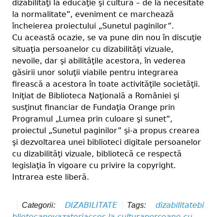
dizabilităţi la educaţie şi cultură – de la necesitate
la normalitate”, eveniment ce marchează
încheierea proiectului „Sunetul paginilor”.
Cu această ocazie, se va pune din nou în discuţie
situaţia persoanelor cu dizabilităţi vizuale,
nevoile, dar şi abilităţile acestora, în vederea
găsirii unor soluţii viabile pentru integrarea
firească a acestora în toate activităţile societăţii.
Iniţiat de Biblioteca Naţională a României şi
susţinut financiar de Fundaţia Orange prin
Programul „Lumea prin culoare şi sunet”,
proiectul „Sunetul paginilor” şi-a propus crearea
şi dezvoltarea unei biblioteci digitale persoanelor
cu dizabilităţi vizuale, bibliotecă ce respectă
legislaţia în vigoare cu privire la copyright.
Intrarea este liberă.
DIZABILITATE
dizabilitate
bi
Categorii:
Tags:
blioteca
nevazatori
acces la cultura
persoane cu