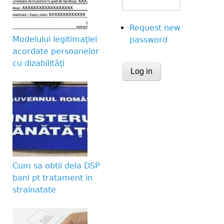
Request new
Modelului legitimației
password
acordate persoanelor
cu dizabilități
CAPTCHA
This question is for te
human visitor and to 
submissions.
Website URL
Cum sa obtii dela DSP
bani pt tratament in
strainatate