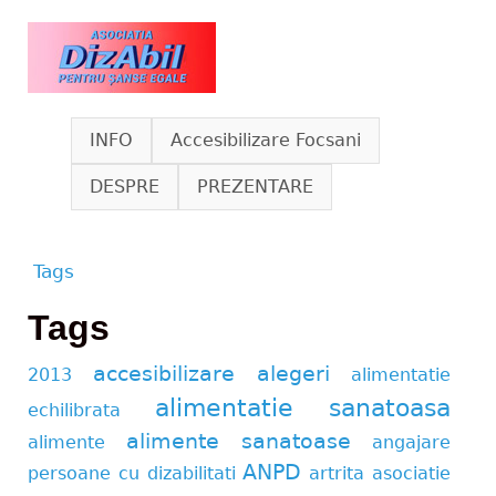
Skip to main content
www.dizabil.eu
INFO
Accesibilizare Focsani
DESPRE
PREZENTARE
Tags
You are here
Tags
accesibilizare
alegeri
2013
alimentatie
alimentatie sanatoasa
echilibrata
alimente sanatoase
alimente
angajare
ANPD
persoane cu dizabilitati
artrita
asociatie