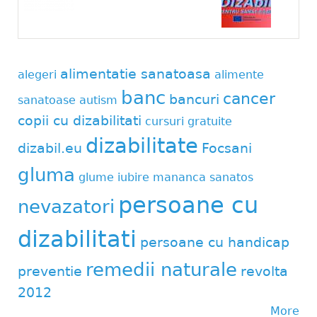
alimentatie sanatoasa
alegeri
alimente
banc
cancer
bancuri
sanatoase
autism
copii cu dizabilitati
cursuri gratuite
dizabilitate
dizabil.eu
Focsani
gluma
glume
iubire
mananca sanatos
persoane cu
nevazatori
dizabilitati
persoane cu handicap
remedii naturale
preventie
revolta
2012
More