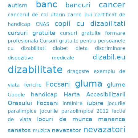
banc
cancer
bancuri
autism
cancerul de col uterin
carne pui
certificat de
copii cu dizabilitati
handicap
CNAS
cursuri gratuite
cursuri gratuite formare
profesionala
Cursuri gratuite pentru persoanele
cu dizabilitati
diabet
dieta
discriminare
dizabil.eu
dispozitive medicale
dizabilitate
dragoste
exemplu de
gluma
Focsani
glume
viata
fericire
handicap
Harta Accesibilizarii
Google
Orasului Focsani
iubire
intalnire
jocurile
paralimpice
jocurile paraolimpice 2012
lectie
locuri de munca
mananca
de viata
nevazatori
sanatos
nevazator
muzica