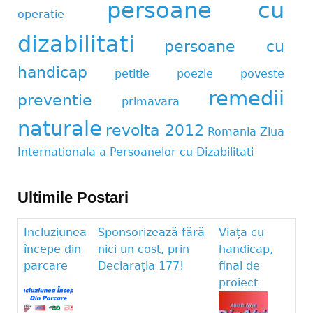
persoane cu
operatie
dizabilitati
persoane cu
handicap
petitie
poezie
poveste
remedii
preventie
primavara
naturale
revolta 2012
Romania
Ziua
Internationala a Persoanelor cu Dizabilitati
Ultimile Postari
Incluziunea
Sponsorizează fără
Viața cu
începe din
nici un cost, prin
handicap,
parcare
Declarația 177!
final de
proiect