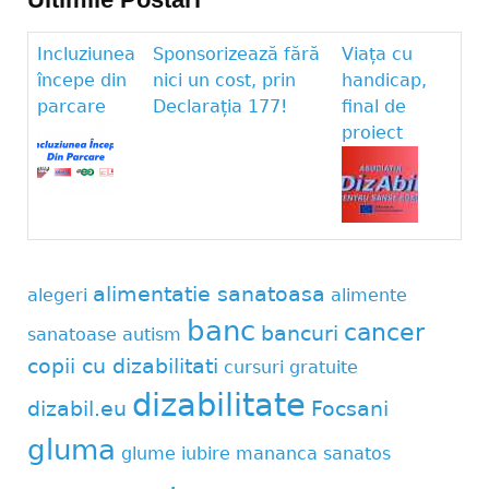
Incluziunea
Sponsorizează fără
Viața cu
începe din
nici un cost, prin
handicap,
parcare
Declarația 177!
final de
proiect
alimentatie sanatoasa
alegeri
alimente
banc
cancer
bancuri
sanatoase
autism
copii cu dizabilitati
cursuri gratuite
dizabilitate
dizabil.eu
Focsani
gluma
glume
iubire
mananca sanatos