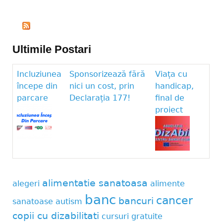
Ultimile Postari
Incluziunea
Sponsorizează fără
Viața cu
începe din
nici un cost, prin
handicap,
parcare
Declarația 177!
final de
proiect
alimentatie sanatoasa
alegeri
alimente
banc
cancer
bancuri
sanatoase
autism
copii cu dizabilitati
cursuri gratuite