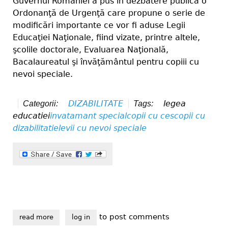
Guvernul României a pus în dezbatere publică o
Ordonanţă de Urgenţă care propune o serie de
modificări importante ce vor fi aduse Legii
Educaţiei Naţionale, fiind vizate, printre altele,
şcolile doctorale, Evaluarea Naţională,
Bacalaureatul şi învăţământul pentru copiii cu
nevoi speciale.
DIZABILITATE
legea
Categorii:
Tags:
educatiei
invatamant special
copii cu ces
copii cu
dizabilitati
elevii cu nevoi speciale
to post comments
read more
about scolile de masa ar putea avea clase pentru ele
log in