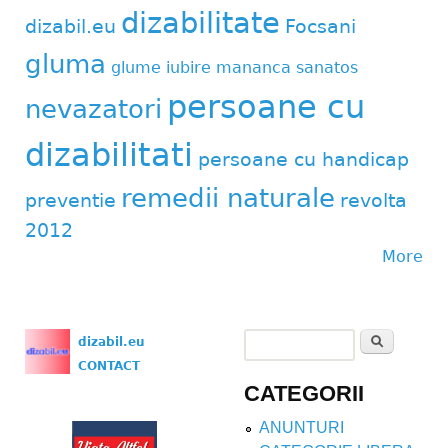
dizabilitate
dizabil.eu
Focsani
gluma
glume
iubire
mananca sanatos
persoane cu
nevazatori
dizabilitati
persoane cu handicap
remedii naturale
preventie
revolta
2012
More
Search
dizabil.eu
Search form
CONTACT
CATEGORII
ANUNTURI