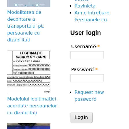
Rovinieta
Modalitatea de
Am o intrebare.
decontare a
Persoanele cu
transportului pt.
User login
persoanele cu
dizabilitati
Username
*
Password
*
Request new
Modelului legitimației
password
acordate persoanelor
cu dizabilități
CAPTCHA
This question is for te