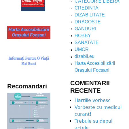
CATEGORIE LIBERA
CREDINTA
DIZABILITATE
DRAGOSTE
GANDURI
HOBBY
SANATATE
UMOR
dizabil.eu
Harta Accesibilizării
Orașului Focșani
COMENTARII
Recomandari
RECENTE
Hartiile vorbesc
Vorbeste cu medicul
curant!
Trebuie sa depui
actele