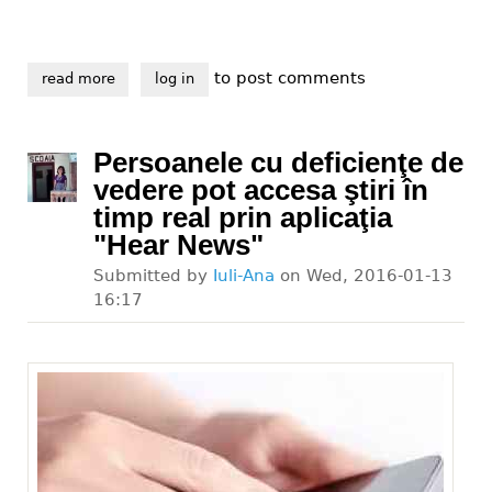
to post comments
read more
about dizabilitatea sperie angajatorii
log in
Persoanele cu deficienţe de
vedere pot accesa ştiri în
timp real prin aplicaţia
"Hear News"
Submitted by
Iuli-Ana
on
Wed, 2016-01-13
16:17