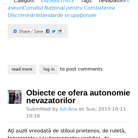
DIZABILITATE
nevazatori
m
Categorii:
Tags:
aseuri
Consiliul Naţional pentru Combaterea
Discriminării
standarde ocupaţionale
to post comments
read more
about nevazatorii intr-o situatie incredibila
log in
Obiecte ce ofera autonomie
nevazatorilor
Submitted by
Iuli-Ana
on
Sun, 2015-10-11
10:16
Aţi auzit vreodată de stiloul prietenos, de ruletă,