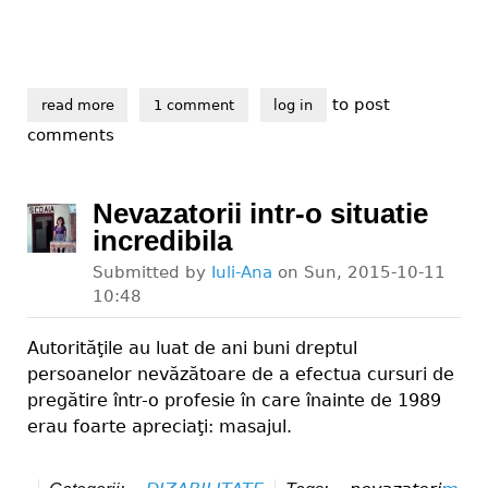
to post
read more
about caravana cinematografică pentru nevăzători a 
1 comment
log in
comments
Nevazatorii intr-o situatie
incredibila
Submitted by
Iuli-Ana
on
Sun, 2015-10-11
10:48
Autorităţile au luat de ani buni dreptul
persoanelor nevăzătoare de a efectua cursuri de
pregătire într-o profesie în care înainte de 1989
erau foarte apreciaţi: masajul.