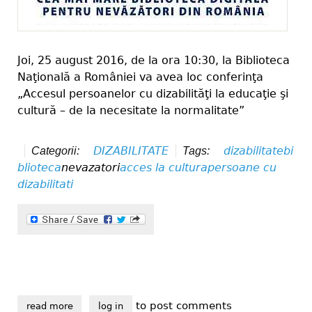
Joi, 25 august 2016, de la ora 10:30, la Biblioteca
Naţională a României va avea loc conferinţa
„Accesul persoanelor cu dizabilităţi la educaţie şi
cultură – de la necesitate la normalitate”
DIZABILITATE
dizabilitate
bi
Categorii:
Tags:
blioteca
nevazatori
acces la cultura
persoane cu
dizabilitati
to post comments
read more
about accesul persoanelor cu dizabilităţi la educaţie 
log in