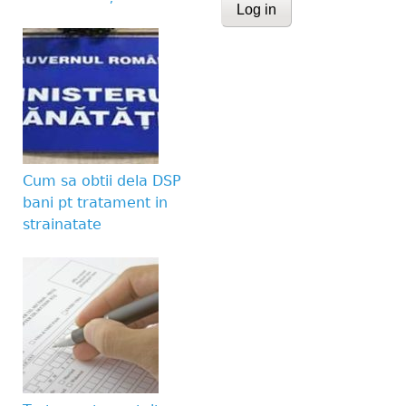
CAPTCHA
This question is for te
human visitor and to 
submissions.
Website URL
Cum sa obtii dela DSP
bani pt tratament in
strainatate