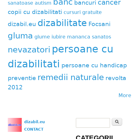
banc
cancer
bancuri
sanatoase
autism
copii cu dizabilitati
cursuri gratuite
dizabilitate
dizabil.eu
Focsani
gluma
glume
iubire
mananca sanatos
persoane cu
nevazatori
dizabilitati
persoane cu handicap
remedii naturale
preventie
revolta
2012
More
Search
dizabil.eu
Search form
CONTACT
CATEGORII