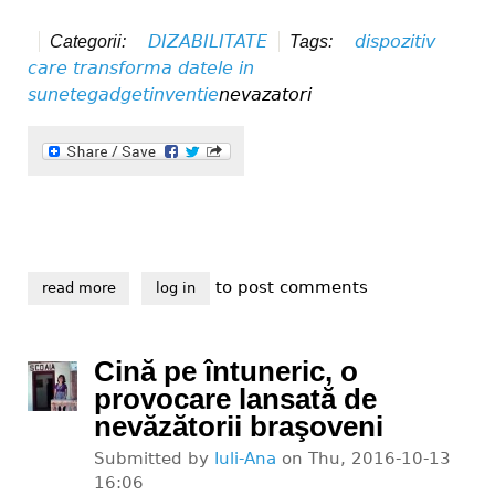
DIZABILITATE
dispozitiv
Categorii:
Tags:
care transforma datele in
sunete
gadget
inventie
nevazatori
to post comments
read more
about inventia care ar putea ajuta mii de romani nev
log in
Cină pe întuneric, o
provocare lansată de
nevăzătorii braşoveni
Submitted by
Iuli-Ana
on
Thu, 2016-10-13
16:06