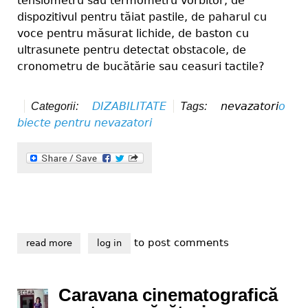
tensiometru sau termometru vorbitor, de
dispozitivul pentru tăiat pastile, de paharul cu
voce pentru măsurat lichide, de baston cu
ultrasunete pentru detectat obstacole, de
cronometru de bucătărie sau ceasuri tactile?
DIZABILITATE
nevazatori
o
Categorii:
Tags:
biecte pentru nevazatori
to post comments
read more
about obiecte ce ofera autonomie nevazatorilor
log in
Caravana cinematografică