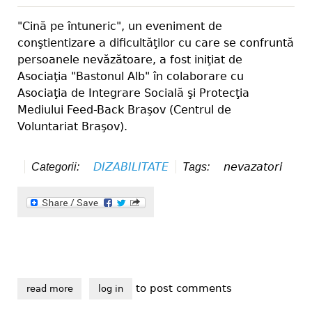
"Cină pe întuneric", un eveniment de
conştientizare a dificultăţilor cu care se confruntă
persoanele nevăzătoare, a fost iniţiat de
Asociaţia "Bastonul Alb" în colaborare cu
Asociaţia de Integrare Socială şi Protecţia
Mediului Feed-Back Braşov (Centrul de
Voluntariat Braşov).
DIZABILITATE
nevazatori
Categorii:
Tags:
to post comments
read more
about cină pe întuneric, o provocare lansată de nevă
log in