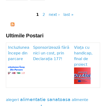
1
2
next ›
last »
Pages
Ultimile Postari
Incluziunea
Sponsorizează fără
Viața cu
începe din
nici un cost, prin
handicap,
parcare
Declarația 177!
final de
proiect
alimentatie sanatoasa
alegeri
alimente