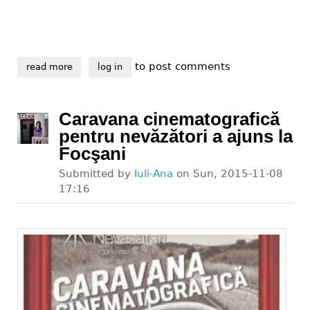
to post comments
read more
about persoanele cu deficienţe de vedere pot accesa ş
log in
Caravana cinematografică
pentru nevăzători a ajuns la
Focşani
Submitted by
Iuli-Ana
on
Sun, 2015-11-08
17:16