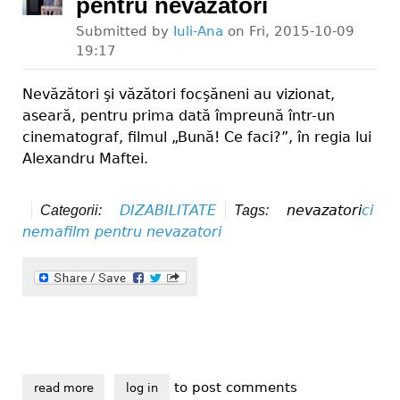
pentru nevăzători
Submitted by
Iuli-Ana
on
Fri, 2015-10-09
19:17
Nevăzători şi văzători focşăneni au vizionat,
aseară, pentru prima dată împreună într-un
cinematograf, filmul „Bună! Ce faci?”, în regia lui
Alexandru Maftei.
DIZABILITATE
nevazatori
ci
Categorii:
Tags:
nema
film pentru nevazatori
to post comments
read more
about caravana cinematografică pentru nevăzători
log in