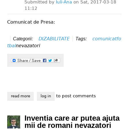
Submitted by
Iuli-Ana
on
Sat, 2017-03-18
11:12
Comunicat de Presa:
DIZABILITATE
comunicat
fo
Categorii:
Tags:
tbal
nevazatori
to post comments
read more
about românia organizeaza în premieră, în perioada 1
log in
Inventia care ar putea ajuta
mii de romani nevazatori