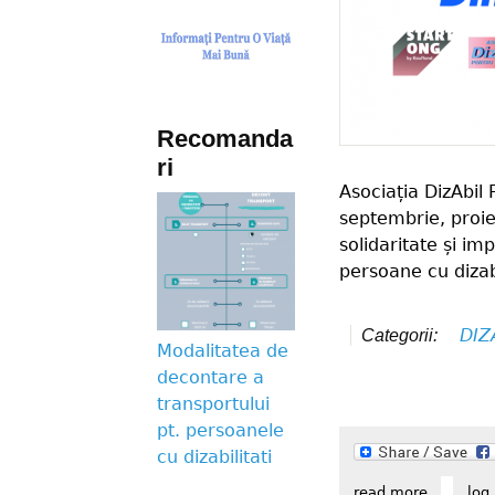
Recomanda
ri
Asociația DizAbil
septembrie, proie
solidaritate și im
persoane cu dizabi
DIZ
Categorii:
Modalitatea de
decontare a
transportului
pt. persoanele
cu dizabilitati
read more
about inc
log 