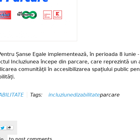
 Pentru Șanse Egale implementează, în perioada 8 iunie -
ctul Incluziunea începe din parcare, care reprezintă un 
plicarea comunității în accesibilizarea spațiului public pen
lități.
ABILITATE
incluziune
dizabilitate
parcare
Tags:
to post comments
luziunea începe din parcare
in