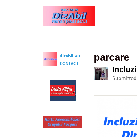
www.dizabil.eu
parcare
dizabil.eu
CONTACT
Incluz
Submitte