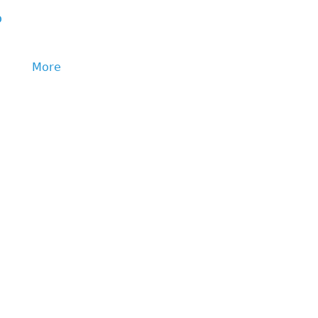
p
More