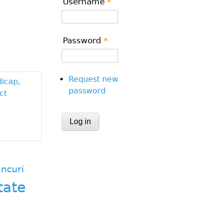
Username
*
Password
*
Request new
dicap,
password
ct
CAPTCHA
This question is for testing whether or
human visitor and to prevent automa
submissions.
ncuri
tate
Website URL