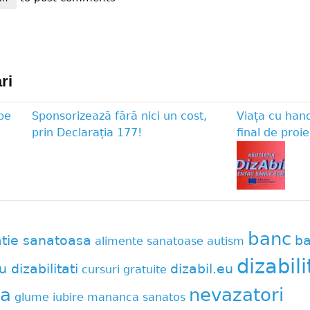
ri
pe
Sponsorizează fără nici un cost,
Viața cu han
prin Declarația 177!
final de proie
banc
atie sanatoasa
ba
alimente sanatoase
autism
dizabili
u dizabilitati
dizabil.eu
cursuri gratuite
a
nevazatori
glume
iubire
mananca sanatos