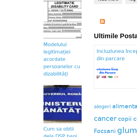
Ultimile Posta
Modelului
Incluziunea înce
legitimației
din parcare
acordate
persoanelor cu
dizabilități
aliment
alegeri
cancer
copii c
glum
Cum sa obtii
Focsani
dela DSP bani