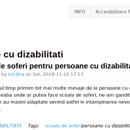
Skip to main content
INFO
Accesibilizare 
cu dizabilitati
de soferi pentru persoane cu dizabilit
d by
Iuli-Ana
on
Sat, 2018-11-10 17:53
mul timp primim tot mai multe mesaje de la persoane cu di
treaba unde ar putea face scoala de soferi, ne-am gandi
 ce au masini adaptate venind astfel in intampinarea nevo
.
ABILITATE
scoala de soferi
persoane cu dizabilit
Tags: