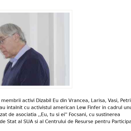
, membrii activi Dizabil Eu din Vrancea, Larisa, Vasi, Petr
u intalnit cu activistul american Lew Finfer in cadrul un
t de asociatia ,,Eu, tu si ei'' Focsani, cu sustinerea
e Stat al SUA si al Centrului de Resurse pentru Particip