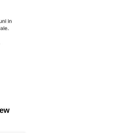
uni in
rale.
i
lele teatrului municipal maior gh. pastia
Lew