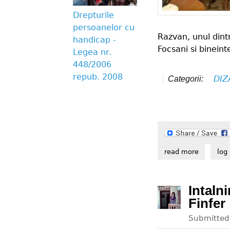
Drepturile
persoanelor cu
Razvan, unul dint
handicap -
Focsani si bineinte
Legea nr.
448/2006
repub. 2008
DIZ
Categorii:
read more
about per
log 
Intaln
Finfer
Submitte