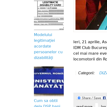
Modelului
legitimației
Ieri, 21 aprilie,
acordate
IDM Club București
persoanelor cu
cel mai mare even
dizabilități
locomotorii din R
DIZ
Categorii:
Cum sa obtii
dela DSP bani
read more
about com
log 