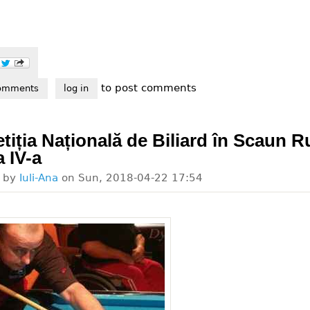
to post comments
li de soferi pentru persoane cu dizabilitati
omments
log in
iția Națională de Biliard în Scaun R
a IV-a
d by
Iuli-Ana
on
Sun, 2018-04-22 17:54