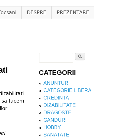
Focsani
DESPRE
PREZENTARE
Search
Search form
ati
CATEGORII
ANUNTURI
CATEGORIE LIBERA
zabilitati
CREDINTA
t sa facem
DIZABILITATE
ilor
DRAGOSTE
GANDURI
HOBBY
ati
SANATATE