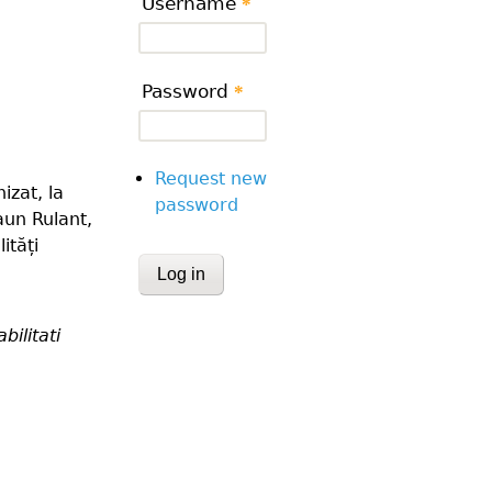
Username
*
Password
*
Request new
izat, la
password
aun Rulant,
ități
CAPTCHA
This question is for testing whether or
bilitati
human visitor and to prevent automa
submissions.
Website URL