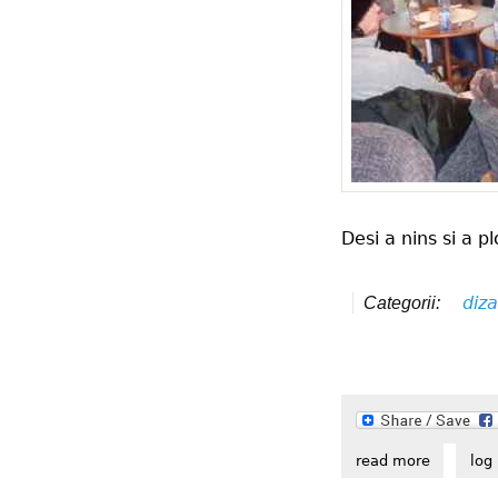
Desi a nins si a p
diza
Categorii:
read more
about int
log 