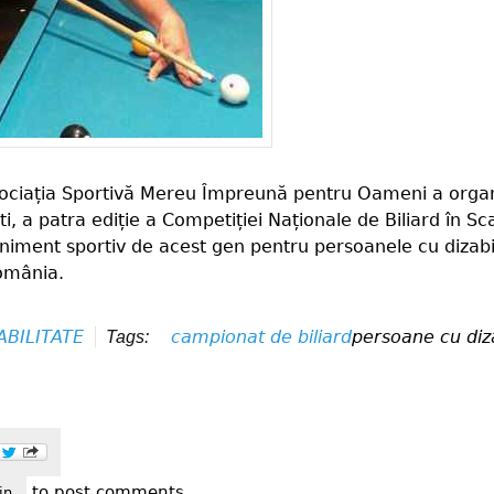
 Asociația Sportivă Mereu Împreună pentru Oameni a organ
, a patra ediție a Competiției Naționale de Biliard în Sc
iment sportiv de acest gen pentru persoanele cu dizabil
omânia.
ABILITATE
campionat de biliard
persoane cu diza
Tags:
to post comments
petiția națională de biliard în scaun rulant ediția a iv-a
in