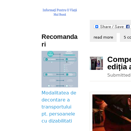
Recomanda
read more
about sco
5 c
ri
Compet
ediția 
Submitte
Modalitatea de
decontare a
transportului
pt. persoanele
cu dizabilitati