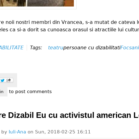
re noii nostri membri din Vrancea, s-a mutat de cateva l
les ca si-a dorit sa cunoasca orasul si atractiile lui cultu
ABILITATE
teatru
persoane cu dizabilitati
Focsan
Tags:
to post comments
soanele cu dizabilitati din vrancea isi doresc sa participe la spectaco
in
ire Dizabil Eu cu activistul american 
d by
Iuli-Ana
on
Sun, 2018-02-25 16:11