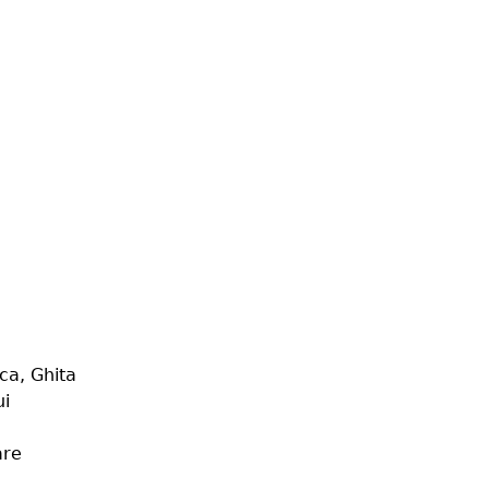
ica, Ghita
ui
are