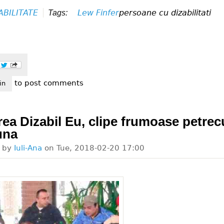
ABILITATE
Lew Finfer
persoane cu dizabilitati
Tags:
to post comments
alnire dizabil eu cu activistul american lew finfer
in
irea Dizabil Eu, clipe frumoase petrec
una
d by
Iuli-Ana
on
Tue, 2018-02-20 17:00