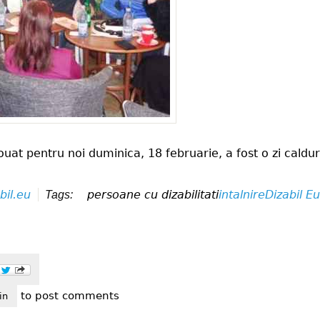
louat pentru noi duminica, 18 februarie, a fost o zi caldu
bil.eu
persoane cu dizabilitati
intalnire
Dizabil E
Tags:
to post comments
alnirea dizabil eu, clipe frumoase petrecute impreuna
in