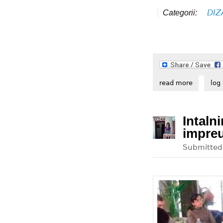
DIZ
Categorii:
read more
about int
log 
Intaln
impre
Submitte