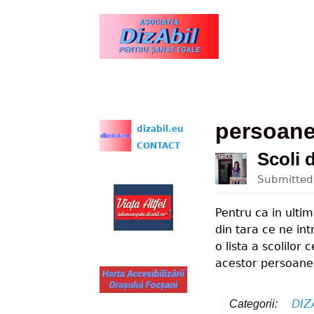
www.dizabil.eu
persoane 
dizabil.eu
CONTACT
Scoli 
Submitte
Pentru ca in ulti
din tara ce ne in
o lista a scolilor
acestor persoane
DIZ
Categorii: