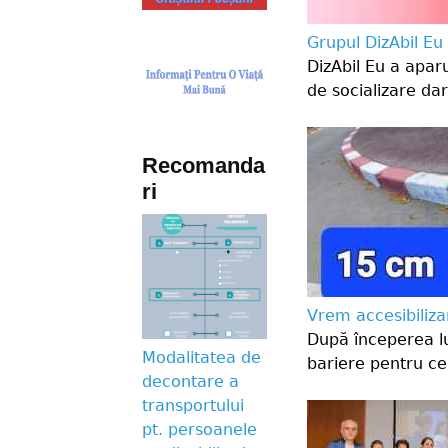
Grupul DizAbil Eu
DizAbil Eu a apar
de socializare dar
Recomanda
ri
Vrem accesibilizar
După începerea lu
Modalitatea de
bariere pentru cel
decontare a
transportului
pt. persoanele