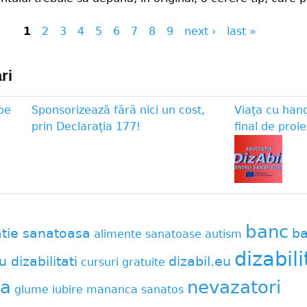
1
2
3
4
5
6
7
8
9
next ›
last »
ri
pe
Sponsorizează fără nici un cost,
Viața cu han
prin Declarația 177!
final de proie
banc
atie sanatoasa
ba
alimente sanatoase
autism
dizabili
u dizabilitati
dizabil.eu
cursuri gratuite
a
nevazatori
glume
iubire
mananca sanatos