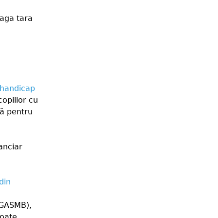
eaga tara
 handicap
opiilor cu
lă pentru
anciar
din
(DGASMB),
poate