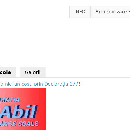
Skip to main content
INFO
Accesibilizare 
icole
(active tab)
Galerii
ă nici un cost, prin Declarația 177!