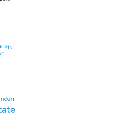
dicap,
ct
ncuri
tate