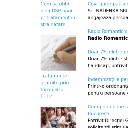
Covrigarie-patise
Cum sa obtii
Sc. NADENKA SRL, l
dela DSP bani
angajeaza persoan
pt tratament in
strainatate
Radio Romantic ca
Radio Romantic 
Doar 7% dintre un
Doar 7% dintre st
handicap, potrivi
Tratamente
Indemnizațiile per
gratuite prin
Printr-o ordonanț
formularul
pentru persoane c
E112
Cum poti obtine st
Bucuresti
Potrivit Direcţie
solicitanţii stimu