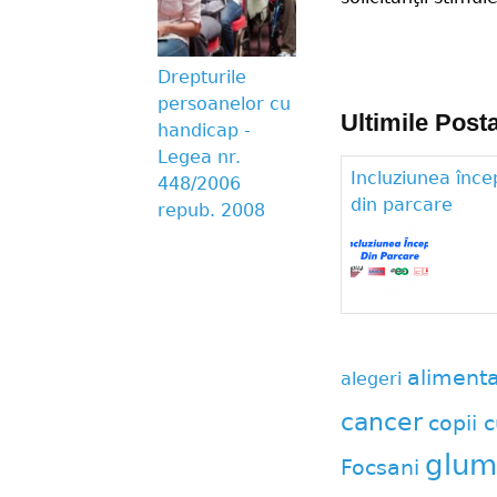
Pages
Drepturile
persoanelor cu
Ultimile Posta
handicap -
Legea nr.
Incluziunea înce
448/2006
din parcare
repub. 2008
aliment
alegeri
cancer
copii c
glum
Focsani