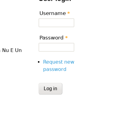
Username
*
Password
*
a Nu E Un
Request new
password
CAPTCHA
This question is for testing whether or
human visitor and to prevent automa
submissions.
Website URL