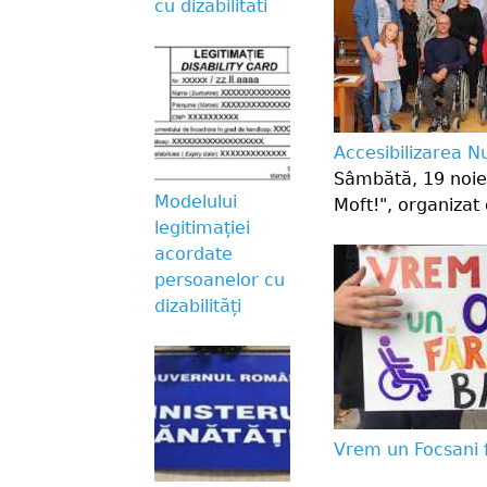
cu dizabilitati
Accesibilizarea N
Sâmbătă, 19 noiem
Modelului
Moft!", organizat 
legitimației
acordate
persoanelor cu
dizabilități
Vrem un Focsani f