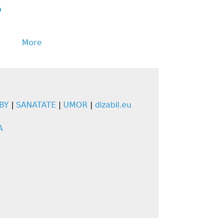
p
More
BY
|
SANATATE
|
UMOR
|
dizabil.eu
A