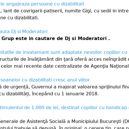
rie angajeaza persoane cu dizabilitati
ant de covrigarii-patiserii, numite Gigi, cu sedii in intr
e cu dizabilitati.
uta Dj si Moderatori
Grup este in cautare de Dj si Moderatori .
itatile de invatamant sunt adaptate nevoilor copiilor cu
ructurile de învăţământ din ţară oferă acces neîngrădit c
t celor mai recente date centralizate de Agenţia Naţiona
soanelor cu dizabilitati cresc anul viitor
ă de urgență, Guvernul a majorat valoarea sprijinului fin
u dizabilități, începând cu 1 ianuarie 2018.
imulentul de 1.000 de lei, destinat copiilor cu handicap 
i Generale de Asistenţă Socială a Municipiului Bucureşti 
lentului trebuie să depună, în original, o cerere tip, care 