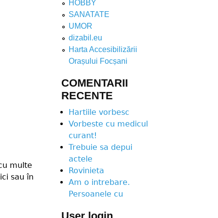
HOBBY
SANATATE
UMOR
dizabil.eu
Harta Accesibilizării
Orașului Focșani
COMENTARII
RECENTE
Hartiile vorbesc
Vorbeste cu medicul
curant!
Trebuie sa depui
actele
 cu multe
Rovinieta
ici sau în
Am o intrebare.
Persoanele cu
User login