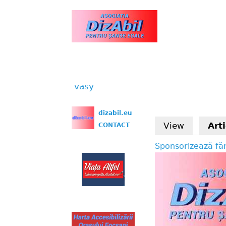
www.dizabil.eu
vasy
You are here
dizabil.eu
View
Art
CONTACT
Sponsorizează făr