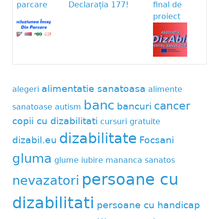
parcare
Declarația 177!
final de
proiect
alimentatie sanatoasa
alegeri
alimente
banc
cancer
bancuri
sanatoase
autism
copii cu dizabilitati
cursuri gratuite
dizabilitate
dizabil.eu
Focsani
gluma
glume
iubire
mananca sanatos
persoane cu
nevazatori
dizabilitati
persoane cu handicap