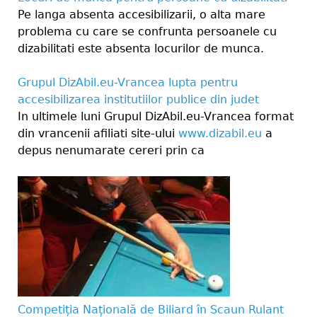
Pe langa absenta accesibilizarii, o alta mare
problema cu care se confrunta persoanele cu
dizabilitati este absenta locurilor de munca.
Grupul DizAbil.eu-Vrancea lupta pentru
accesibilizarea institutiilor publice din judet
In ultimele luni Grupul DizAbil.eu-Vrancea format
din vrancenii afiliati site-ului
www.dizabil.eu
a
depus nenumarate cereri prin ca
Competiția Națională de Biliard în Scaun Rulant