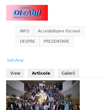
Skip to main content
www.dizabil.eu
INFO
Accesibilizare Focsani
DESPRE
PREZENTARE
Iuli-Ana
You are here
View
Articole
(active tab)
Galerii