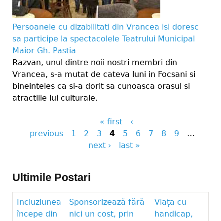
Persoanele cu dizabilitati din Vrancea isi doresc
sa participe la spectacolele Teatrului Municipal
Maior Gh. Pastia
Razvan, unul dintre noii nostri membri din
Vrancea, s-a mutat de cateva luni in Focsani si
bineinteles ca si-a dorit sa cunoasca orasul si
atractiile lui culturale.
« first
‹
Pages
previous
1
2
3
4
5
6
7
8
9
…
next ›
last »
Ultimile Postari
Incluziunea
Sponsorizează fără
Viața cu
începe din
nici un cost, prin
handicap,