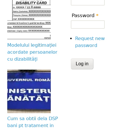
Password
*
Request new
Modelului legitimației
password
acordate persoanelor
cu dizabilități
CAPTCHA
This question is for te
human visitor and to 
submissions.
Website URL
Cum sa obtii dela DSP
bani pt tratament in