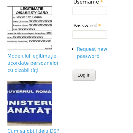
Username
*
Password
*
Request new
Modelului legitimației
password
acordate persoanelor
cu dizabilități
CAPTCHA
This question is for te
human visitor and to 
submissions.
Website URL
Cum sa obtii dela DSP