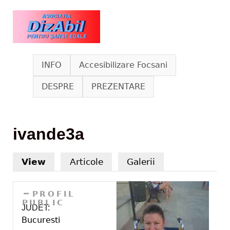
Skip to main content
www.dizabil.eu
INFO
Accesibilizare Focsani
DESPRE
PREZENTARE
ivande3a
View
(active tab)
Articole
Galerii
HIDE
PROFIL
PUBLIC
JUDET:
Bucuresti