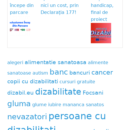
începe din
nici un cost, prin
handicap,
parcare
Declarația 177!
final de
proiect
alimentatie sanatoasa
alegeri
alimente
banc
cancer
bancuri
sanatoase
autism
copii cu dizabilitati
cursuri gratuite
dizabilitate
dizabil.eu
Focsani
gluma
glume
iubire
mananca sanatos
persoane cu
nevazatori
dizabilitati