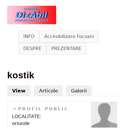
Skip to main content
www.dizabil.eu
INFO
Accesibilizare Focsani
DESPRE
PREZENTARE
kostik
View
(active tab)
Articole
Galerii
HIDE
PROFIL PUBLIC
LOCALITATE:
oriunde