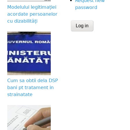
Request new
Modelului legitimației
password
acordate persoanelor
cu dizabilități
CAPTCHA
This question is for te
human visitor and to 
submissions.
Website URL
Cum sa obtii dela DSP
bani pt tratament in
strainatate