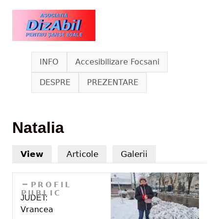
Skip to main content
www.dizabil.eu
INFO
Accesibilizare Focsani
DESPRE
PREZENTARE
Natalia
View
(active tab)
Articole
Galerii
HIDE
PROFIL
PUBLIC
JUDET:
Vrancea