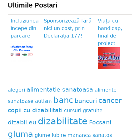
Ultimile Postari
Incluziunea
Sponsorizează fără
Viața cu
începe din
nici un cost, prin
handicap,
parcare
Declarația 177!
final de
proiect
alimentatie sanatoasa
alegeri
alimente
banc
cancer
bancuri
sanatoase
autism
copii cu dizabilitati
cursuri gratuite
dizabilitate
dizabil.eu
Focsani
gluma
glume
iubire
mananca sanatos