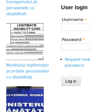
transportului pt.
User login
persoanele cu
dizabilitati
Username
*
Password
*
Request new
Modelului legitimației
password
acordate persoanelor
cu dizabilități
CAPTCHA
This question is for te
human visitor and to 
submissions.