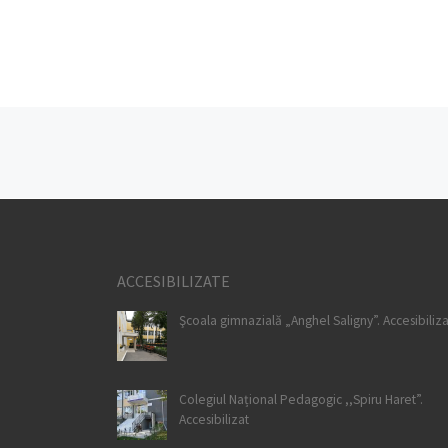
Posts navigation
ACCESIBILIZATE
Şcoala gimnazială „Anghel Saligny”. Accesibiliza
Colegiul Național Pedagogic ,,Spiru Haret”.
Accesibilizat