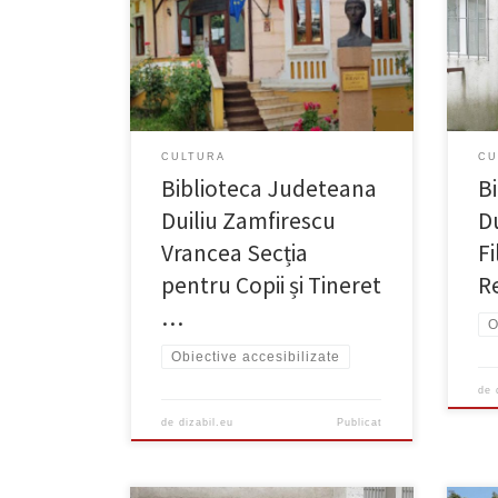
Neac
Accesibilizat
ramp
CULTURA
CU
Biblioteca Judeteana
B
Duiliu Zamfirescu
D
Vrancea Secția
Fi
pentru Copii și Tineret
R
…
O
Obiective accesibilizate
de
de
dizabil.eu
Publicat