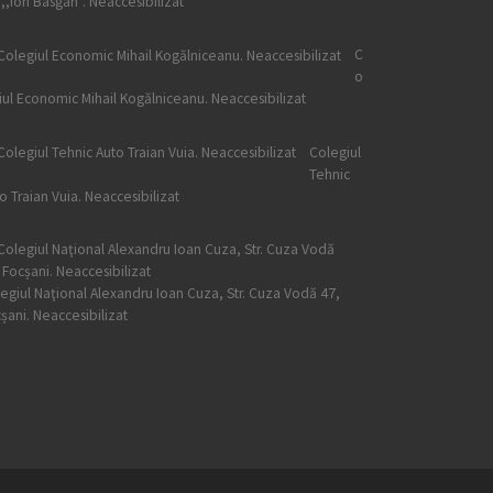
 ,,Ion Basgan”. Neaccesibilizat
C
o
iul Economic Mihail Kogălniceanu. Neaccesibilizat
Colegiul
Tehnic
o Traian Vuia. Neaccesibilizat
egiul Naţional Alexandru Ioan Cuza, Str. Cuza Vodă 47,
șani. Neaccesibilizat