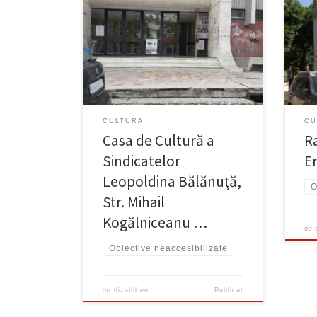
Neaccesibilizat Nu există rampă.
Neac
CULTURA
CU
Casa de Cultură a
R
Sindicatelor
Er
Leopoldina Bălănuţă,
O
Str. Mihail
Kogălniceanu …
de
Obiective neaccesibilizate
de
dizabil.eu
Publicat