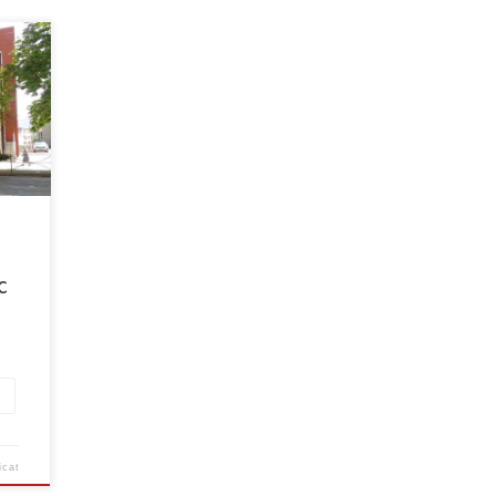
ator
te
c
icat