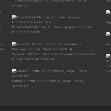
Tribunalul Vrancea, Str. Republicii 96, Focșani. Parțial
ală
Accesibilizat
leg
e
Parcul Robert Schuman, Str. Unirea Principatelor, Focșani.
Parțial Accesibilizat
ant
Aut
ank,
Serviciul Public Comunitar Local de Evidenta a Persoanelor
Focsani, Strada Cuza Vodă 60
Col
Foc
Cofetăria Teatru, Str. Republicii 75, Focșani. Parțial
Accesibilizat