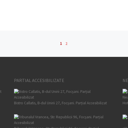
1
2
PARTIAL ACCESIBILIZATE
NE
t
Bistro Callatis, B-dul Unirii 27, Focșani. Parțial Accesibilizat
Hot