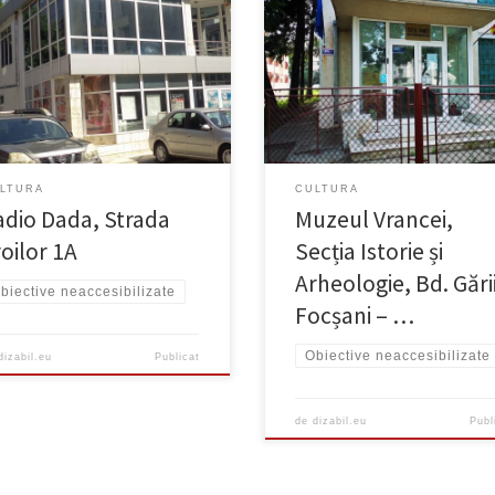
cesibilizat
Neaccesibilizat
LTURA
CULTURA
adio Dada, Strada
Muzeul Vrancei,
oilor 1A
Secția Istorie și
Arheologie, Bd. Gării
biective neaccesibilizate
Focșani – …
Obiective neaccesibilizate
dizabil.eu
Publicat
de
dizabil.eu
Publ