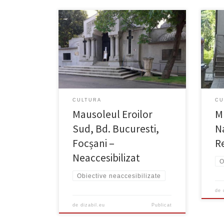
Neaccesibilizat Există rampă Accesul
Exis
în interior este restricționat de trepte.
inter
CULTURA
CU
Mausoleul Eroilor
M
Sud, Bd. Bucuresti,
Na
Focșani –
Re
Neaccesibilizat
O
Obiective neaccesibilizate
de
de
dizabil.eu
Publicat