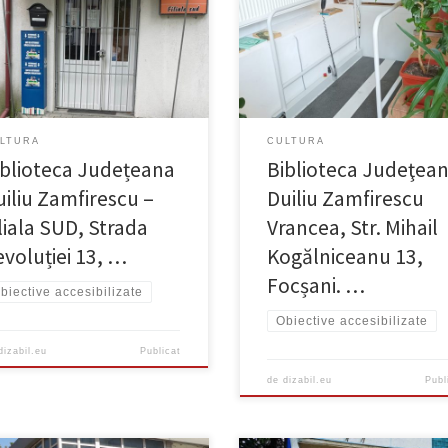
Accesibilizat Există rampă la exter
cesibilizat Nu este necesară
și lift în interior. Nu există toaletă
a. Accesul nu este restricționat.
accesibilizată.
LTURA
CULTURA
iblioteca Județeana
Biblioteca Judeţea
uiliu Zamfirescu –
Duiliu Zamfirescu
liala SUD, Strada
Vrancea, Str. Mihail
evoluției 13, …
Kogălniceanu 13,
Focșani. …
biective accesibilizate
Obiective accesibilizate
dizabil.eu
Publicat
de
dizabil.eu
Publ