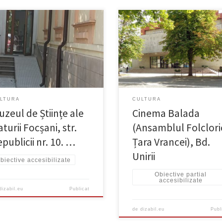
Partial Accesibilizat Există un elev
tă rampă funcțională. Accesul
pentru persoanele în fotolii rulan
ior nu este restricționat.
manuale
LTURA
CULTURA
uzeul de Științe ale
Cinema Balada
turii Focșani, str.
(Ansamblul Folclori
publicii nr. 10. …
Țara Vrancei), Bd.
Unirii
biective accesibilizate
Obiective partial
accesibilizate
dizabil.eu
Publicat
de
dizabil.eu
Publ