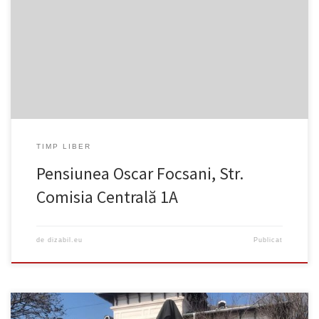
https://goo.gl/maps/n5PSkt8VhShebRgbA ….
TIMP LIBER
Pensiunea Oscar Focsani, Str.
Comisia Centrală 1A
de
dizabil.eu
Publicat