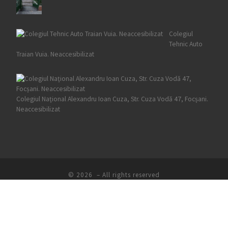
Colegiul
Tehnic Auto
Traian Vuia. Neaccesibilizat
Colegiul Naţional Alexandru Ioan Cuza, Str. Cuza Vodă 47, Focșani.
Neaccesibilizat
© 2026
– All rights reserved
Propulsată de
WP
– Designed with the
Customizr theme