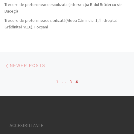
Trecere de pietoni neaccesibilizata (Intersecția B-dul Brăilei cu str.
Bucegi)
Trecere de pietoni neacesibilizată(Aleea Căminului 1, în dreptul
Grădiniței nr.16), Focșani
Posts navigation
Newer posts
NEWER POSTS
1
…
3
4
ACCESIBILIZATE