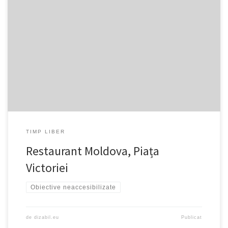
Neaccesibilizat Nu există rampă
https://goo.gl/maps/NVE55JBxHd7gRvGP9
TIMP LIBER
Restaurant Moldova, Piața
Victoriei
Obiective neaccesibilizate
de
dizabil.eu
Publicat