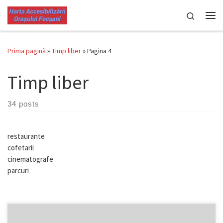
Skip to content
Search
Men
Prima pagină
»
Timp liber
»
Pagina 4
Timp liber
34 posts
restaurante
cofetarii
cinematografe
parcuri