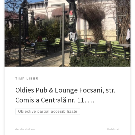
Accesul în corpul principal nu este posibil deoarece nu există
rampă. Accesul în corpul secundar nu este restricționat (nu este
necesară rampa). Nu există toaletă accesibilizată.
TIMP LIBER
Oldies Pub & Lounge Focsani, str.
Comisia Centrală nr. 11. …
Obiective partial accesibilizate
de
dizabil.eu
Publicat