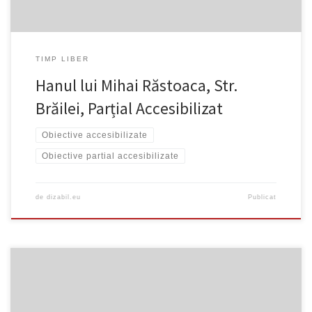
TIMP LIBER
Hanul lui Mihai Răstoaca, Str.
Brăilei, Parțial Accesibilizat
Obiective accesibilizate
Obiective partial accesibilizate
de
dizabil.eu
Publicat