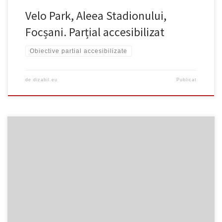
Velo Park, Aleea Stadionului,
Focșani. Parțial accesibilizat
Obiective partial accesibilizate
de
dizabil.eu
Publicat
Este posibil accesul pe terasă și în pizzerie. Nu există toaletă
accesibilizată. https://goo.gl/maps/6mumEdHxSS4SmYef9 ….