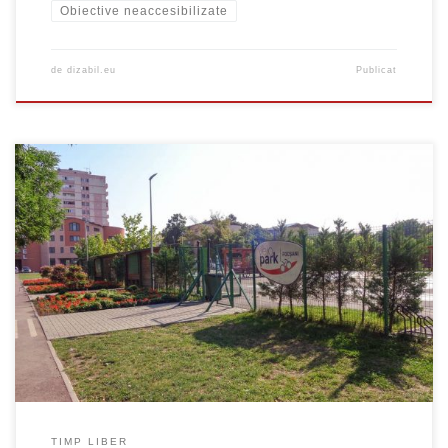
Obiective neaccesibilizate
de
dizabil.eu
Publicat
Acces nerestricționat. Nu există toaletă adaptată pentru
persoanele în fotoliul rulant. Telefon 0237 620 172
TIMP LIBER