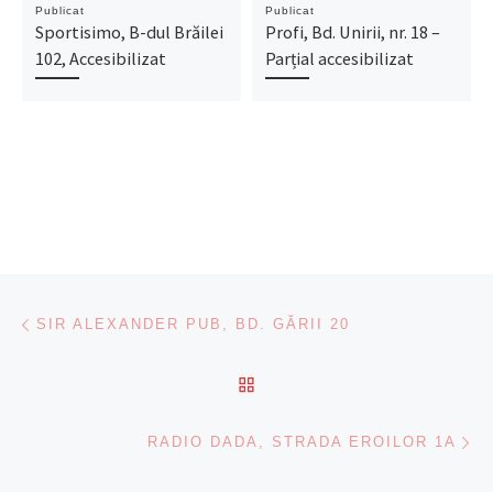
Publicat
Publicat
Sportisimo, B-dul Brăilei
Profi, Bd. Unirii, nr. 18 –
102, Accesibilizat
Parțial accesibilizat
Navigare articole
Previous post
SIR ALEXANDER PUB, BD. GĂRII 20
BACK TO POST LIST
Ne
RADIO DADA, STRADA EROILOR 1A