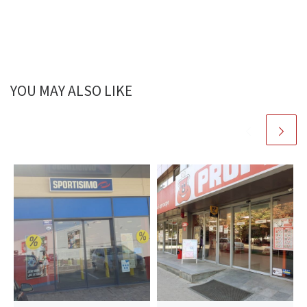
o
az
k
ă
YOU MAY ALSO LIKE