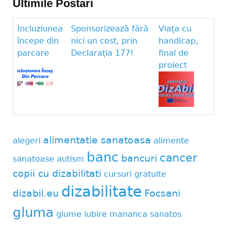
Ultimile Postari
Incluziunea
Sponsorizează fără
Viața cu
începe din
nici un cost, prin
handicap,
parcare
Declarația 177!
final de
proiect
alimentatie sanatoasa
alegeri
alimente
banc
cancer
bancuri
sanatoase
autism
copii cu dizabilitati
cursuri gratuite
dizabilitate
dizabil.eu
Focsani
gluma
glume
iubire
mananca sanatos