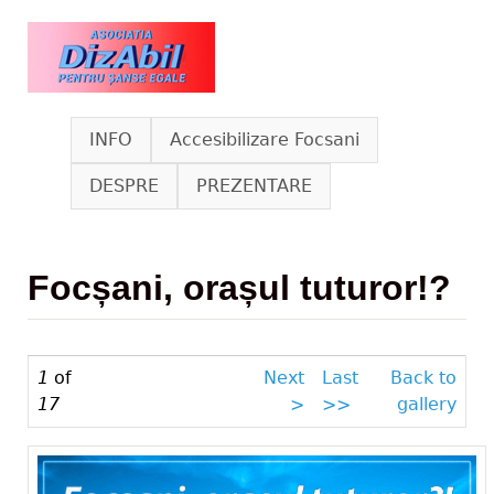
Skip to main content
www.dizabil.eu
INFO
Accesibilizare Focsani
DESPRE
PREZENTARE
Focșani, orașul tuturor!?
1
of
Next
Last
Back to
17
>
>>
gallery
_IMG_5825.jpg