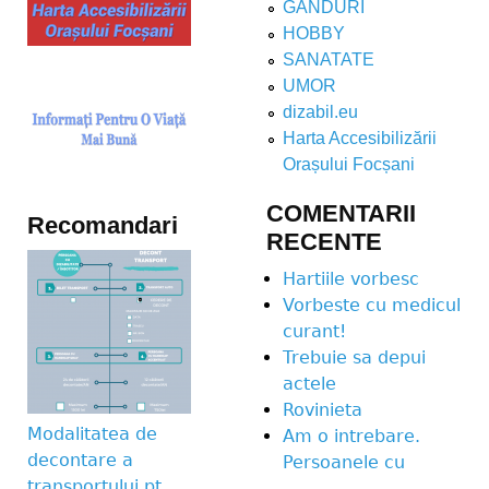
GANDURI
HOBBY
SANATATE
UMOR
dizabil.eu
Harta Accesibilizării
Orașului Focșani
COMENTARII
Recomandari
RECENTE
Hartiile vorbesc
Vorbeste cu medicul
curant!
Trebuie sa depui
actele
Rovinieta
Modalitatea de
Am o intrebare.
decontare a
Persoanele cu
transportului pt.