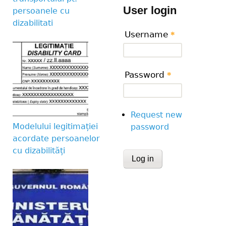
User login
persoanele cu
dizabilitati
Username
*
Password
*
Request new
Modelului legitimației
password
acordate persoanelor
cu dizabilități
CAPTCHA
This question is for te
human visitor and to 
submissions.