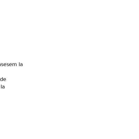
unsesem la
 de
 la