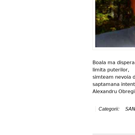
Boala ma disperas
limita puterilor,
simteam nevoia de
saptamana intentio
Alexandru Obregia
SAN
Categorii: