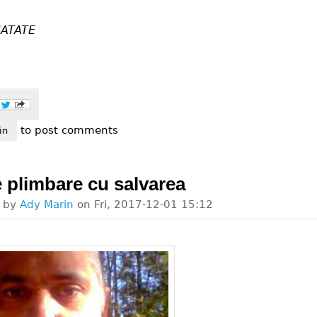
ATATE
to post comments
timente pot rani.
in
e plimbare cu salvarea
d by
Ady Marin
on
Fri, 2017-12-01 15:12