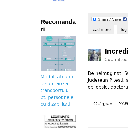
Recomanda
ri
read more
about est
log 
Incredi
Submitte
De neimaginat! Su
Modalitatea de
Judetean Pitesti,
decontare a
epilepsie, doctor
transportului
pt. persoanele
SAN
Categorii:
cu dizabilitati