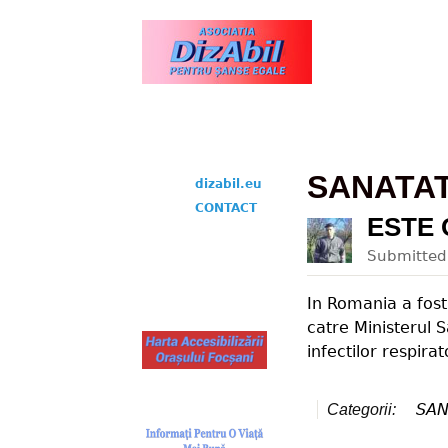
www.dizabil.eu
SANATA
dizabil.eu
CONTACT
ESTE 
Submitte
In Romania a fost 
catre Ministerul S
infectilor respirato
SAN
Categorii: