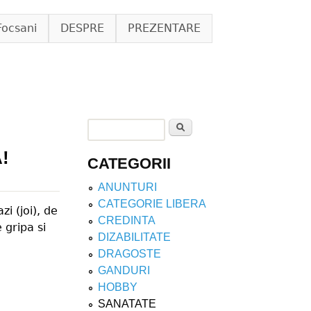
Focsani
DESPRE
PREZENTARE
Search
Search form
!
CATEGORII
ANUNTURI
CATEGORIE LIBERA
i (joi), de
CREDINTA
 gripa si
DIZABILITATE
DRAGOSTE
GANDURI
HOBBY
SANATATE