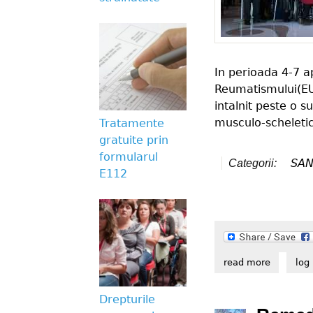
In perioada 4-7 a
Reumatismului(EU
intalnit peste o s
musculo-scheletic
Tratamente
gratuite prin
formularul
SAN
Categorii:
E112
read more
about 22
log 
Drepturile