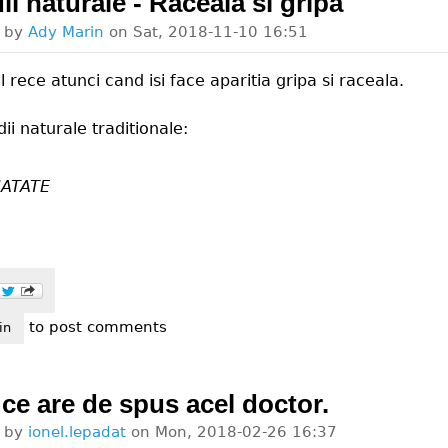
i naturale - Raceala si gripa
d by
Ady Marin
on
Sat, 2018-11-10 16:51
rece atunci cand isi face aparitia gripa si raceala.
i naturale traditionale:
ATATE
to post comments
edii naturale - raceala si gripa
in
 ce are de spus acel doctor.
d by
ionel.lepadat
on
Mon, 2018-02-26 16:37