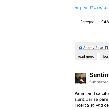
http://uti24.ro/a
SAN
Categorii:
read more
about ved
log 
Sentim
Submitte
Pana cand sa cite
spirit.Dar se pare
incerca sa vad ce