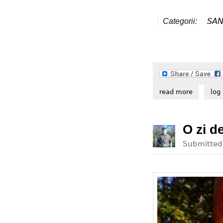
SAN
Categorii:
read more
about sen
log 
O zi d
Submitte