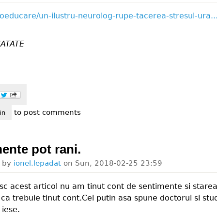
utoeducare/un-ilustru-neurolog-rupe-tacerea-stresul-ura..
ATATE
to post comments
eti ce are de spus acel doctor.
in
ente pot rani.
d by
ionel.lepadat
on
Sun, 2018-02-25 23:59
sc acest articol nu am tinut cont de sentimente si stare
 ca trebuie tinut cont.Cel putin asa spune doctorul si stud
 iese.