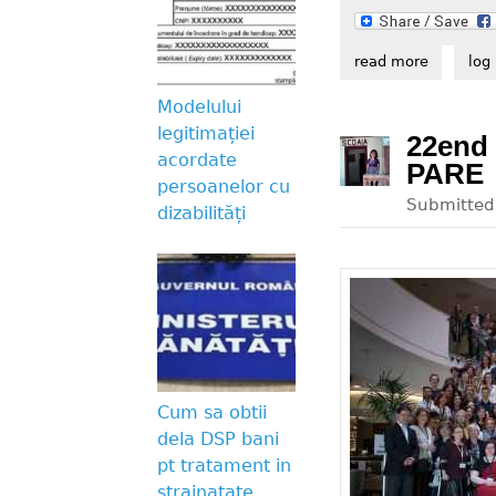
read more
about inc
log 
Modelului
legitimației
22end
acordate
PARE
persoanelor cu
Submitte
dizabilități
Cum sa obtii
dela DSP bani
pt tratament in
strainatate