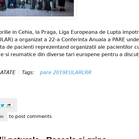
prilie in Cehia, la Praga, Liga Europeana de Lupta impotr
LAR) a organizat a 22-a Conferinta Anuala a PARE unde
uta de pacienti reprezentand organizatii ale pacientilor c
e si reumatice din diverse tari europene pentru a discut
ATATE
pare 2019
EULAR
LRR
Tags:
to post comments
end eular annual european conference of pare
in