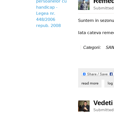
Remedi
persoanelor cu
handicap -
Submitte
Legea nr.
448/2006
Suntem in sezonul 
repub. 2008
Iata cateva remedi
SAN
Categorii:
read more
about rem
log 
Vedeti
Submitte