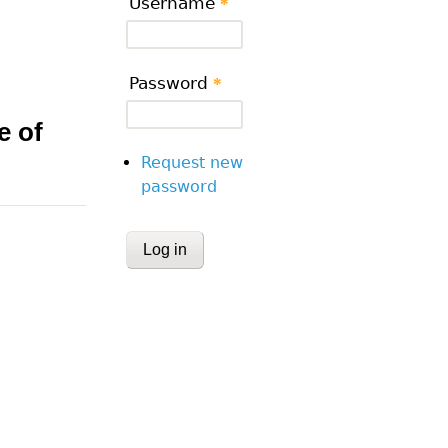
Username
*
Password
*
e of
Request new
password
CAPTCHA
This question is for testing whether or
human visitor and to prevent automa
submissions.
Website URL