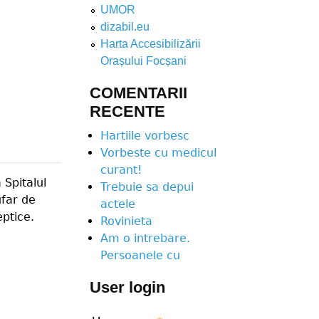
UMOR
dizabil.eu
Harta Accesibilizării
Orașului Focșani
COMENTARII
RECENTE
Hartiile vorbesc
Vorbeste cu medicul
curant!
 Spitalul
Trebuie sa depui
ufar de
actele
eptice.
Rovinieta
Am o intrebare.
Persoanele cu
User login