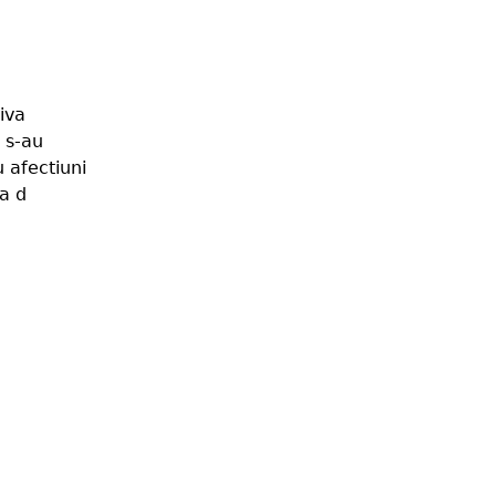
iva
 s-au
u afectiuni
a d