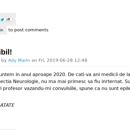
to post comments
e oficial - avem epidemie de gripa!
in
bil!
d by
Ady Marin
on
Fri, 2019-06-28 12:48
ntem in anul aproape 2020. De cati-va ani medicii de la
 sectia Neurologie, nu ma mai primesc sa fiu inrternat. S
ul profesor vazandu-mi convulsiile, spune ca nu sunt epil
ATATE