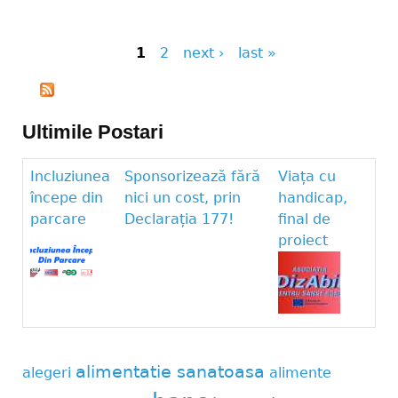
1
2
next ›
last »
Pages
Ultimile Postari
Incluziunea
Sponsorizează fără
Viața cu
începe din
nici un cost, prin
handicap,
parcare
Declarația 177!
final de
proiect
alimentatie sanatoasa
alegeri
alimente