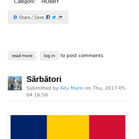
HOBBY
Categorii:
to post comments
read more
about „versurile sufletului meu”
log in
Sărbători
Submitted by
Ady Marin
on
Thu, 2017-05-
04 16:56