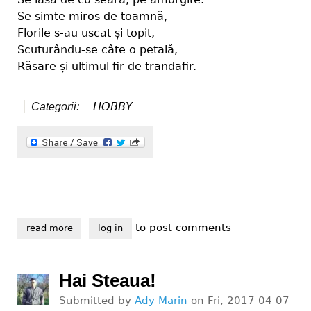
Se simte miros de toamnă,
Florile s-au uscat și topit,
Scuturându-se câte o petală,
Răsare și ultimul fir de trandafir.
HOBBY
Categorii:
to post comments
read more
about miros de toamnă
log in
Hai Steaua!
Submitted by
Ady Marin
on
Fri, 2017-04-07