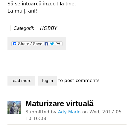
Să se întoarcă înzecit la tine.
La mulți ani!
HOBBY
Categorii:
to post comments
read more
about la mulți ani de constantin ți elena
log in
Maturizare virtuală
Submitted by
Ady Marin
on
Wed, 2017-05-
10 16:08