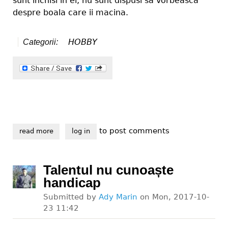
sunt inchisi in ei, nu sunt dispusi sa vorbeasca
despre boala care ii macina.
HOBBY
Categorii:
to post comments
read more
about grupul persoanelor cu dizabilitati
log in
Talentul nu cunoaște
handicap
Submitted by
Ady Marin
on
Mon, 2017-10-
23 11:42