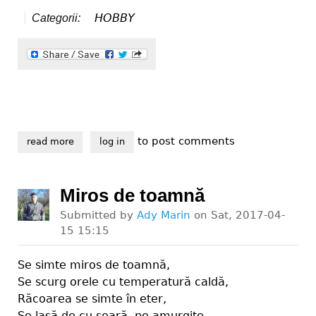
HOBBY
Categorii:
to post comments
read more
about sărbători
log in
Miros de toamnă
Submitted by
Ady Marin
on
Sat, 2017-04-
15 15:15
Se simte miros de toamnă,
Se scurg orele cu temperatură caldă,
Răcoarea se simte în eter,
Se lasă de cu seară, pe amurgite.