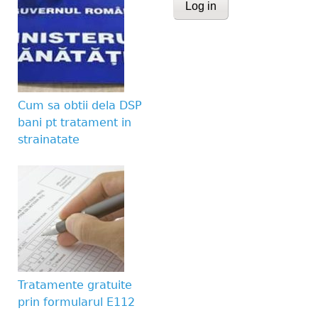
CAPTCHA
This question is for te
human visitor and to 
submissions.
Cum sa obtii dela DSP
Website URL
bani pt tratament in
strainatate
Tratamente gratuite
prin formularul E112