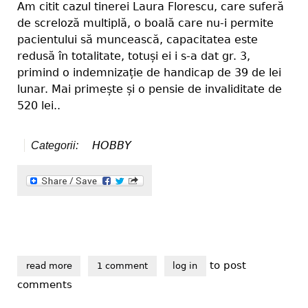
Am citit cazul tinerei Laura Florescu, care suferă
de screloză multiplă, o boală care nu-i permite
pacientului să muncească, capacitatea este
redusă în totalitate, totuși ei i s-a dat gr. 3,
primind o indemnizație de handicap de 39 de lei
lunar. Mai primește și o pensie de invaliditate de
520 lei..
HOBBY
Categorii:
to post
read more
about talentul nu cunoaște handicap
1 comment
log in
comments