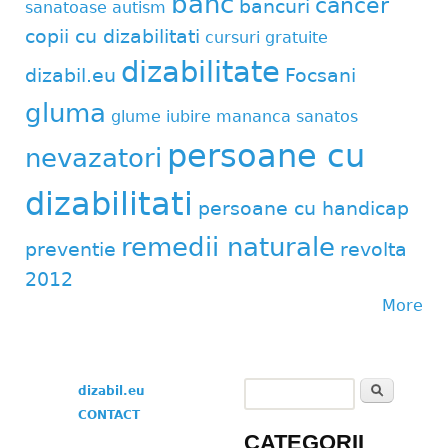
banc
cancer
bancuri
sanatoase
autism
copii cu dizabilitati
cursuri gratuite
dizabilitate
dizabil.eu
Focsani
gluma
glume
iubire
mananca sanatos
persoane cu
nevazatori
dizabilitati
persoane cu handicap
remedii naturale
preventie
revolta
2012
More
Search
dizabil.eu
Search form
CONTACT
CATEGORII