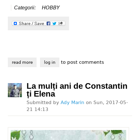
HOBBY
Categorii:
to post comments
read more
about 1 an de canal
log in
La mulți ani de Constantin
ți Elena
Submitted by
Ady Marin
on
Sun, 2017-05-
21 14:13