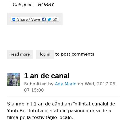
HOBBY
Categorii:
to post comments
read more
about statul umilitor românia: o tânără bolnavă de sc
log in
1 an de canal
Submitted by
Ady Marin
on
Wed, 2017-06-
07 15:00
S-a împlinit 1 an de când am înființat canalul de
YoutuBe. Totul a plecat din pasiunea mea de a
filma pe la festivitățile locale.