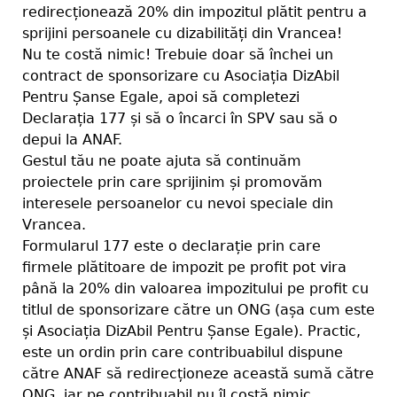
redirecționează 20% din impozitul plătit pentru a
sprijini persoanele cu dizabilități din Vrancea!
Nu te costă nimic! Trebuie doar să închei un
contract de sponsorizare cu Asociația DizAbil
Pentru Șanse Egale, apoi să completezi
Declarația 177 și să o încarci în SPV sau să o
depui la ANAF.
Gestul tău ne poate ajuta să continuăm
proiectele prin care sprijinim și promovăm
interesele persoanelor cu nevoi speciale din
Vrancea.
Formularul 177 este o declarație prin care
firmele plătitoare de impozit pe profit pot vira
până la 20% din valoarea impozitului pe profit cu
titlul de sponsorizare către un ONG (așa cum este
și Asociația DizAbil Pentru Șanse Egale). Practic,
este un ordin prin care contribuabilul dispune
către ANAF să redirecționeze această sumă către
ONG, iar pe contribuabil nu îl costă nimic.