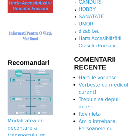
GANDURI
HOBBY
SANATATE
UMOR
dizabil.eu
Harta Accesibilizării
Orașului Focșani
COMENTARII
Recomandari
RECENTE
Hartiile vorbesc
Vorbeste cu medicul
curant!
Trebuie sa depui
actele
Rovinieta
Modalitatea de
Am o intrebare.
decontare a
Persoanele cu
transportului pt.