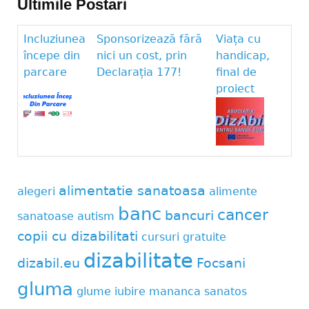
Ultimile Postari
Incluziunea
Sponsorizează fără
Viața cu
începe din
nici un cost, prin
handicap,
parcare
Declarația 177!
final de
proiect
alimentatie sanatoasa
alegeri
alimente
banc
cancer
bancuri
sanatoase
autism
copii cu dizabilitati
cursuri gratuite
dizabilitate
dizabil.eu
Focsani
gluma
glume
iubire
mananca sanatos