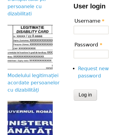
User login
persoanele cu
dizabilitati
Username
*
Password
*
Request new
Modelului legitimației
password
acordate persoanelor
cu dizabilități
CAPTCHA
This question is for te
human visitor and to 
submissions.