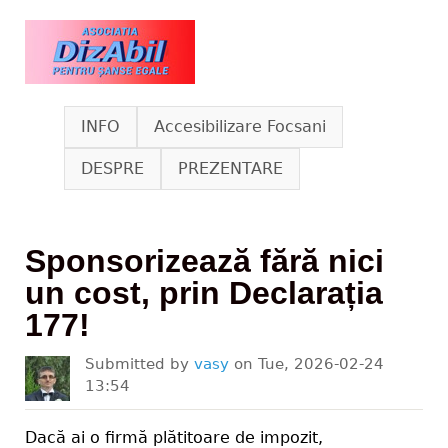
Skip to main content
www.dizabil.eu
INFO
Accesibilizare Focsani
DESPRE
PREZENTARE
Sponsorizează fără nici
un cost, prin Declarația
177!
Submitted by
vasy
on
Tue, 2026-02-24
13:54
Dacă ai o firmă plătitoare de impozit,