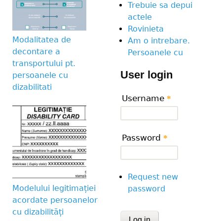
Trebuie sa depui
actele
Rovinieta
Modalitatea de
Am o intrebare.
decontare a
Persoanele cu
transportului pt.
User login
persoanele cu
dizabilitati
Username
*
Password
*
Request new
Modelului legitimației
password
acordate persoanelor
cu dizabilități
CAPTCHA