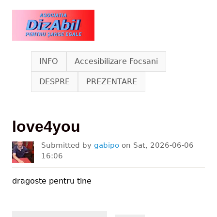
Skip to main content
www.dizabil.eu
INFO
Accesibilizare Focsani
DESPRE
PREZENTARE
love4you
Submitted by
gabipo
on
Sat, 2026-06-06
16:06
dragoste pentru tine