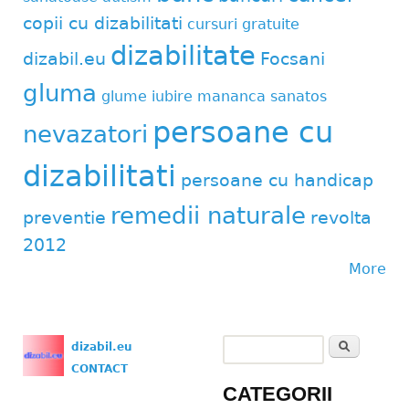
copii cu dizabilitati
cursuri gratuite
dizabilitate
dizabil.eu
Focsani
gluma
glume
iubire
mananca sanatos
persoane cu
nevazatori
dizabilitati
persoane cu handicap
remedii naturale
preventie
revolta
2012
More
Search
dizabil.eu
Search form
CONTACT
CATEGORII