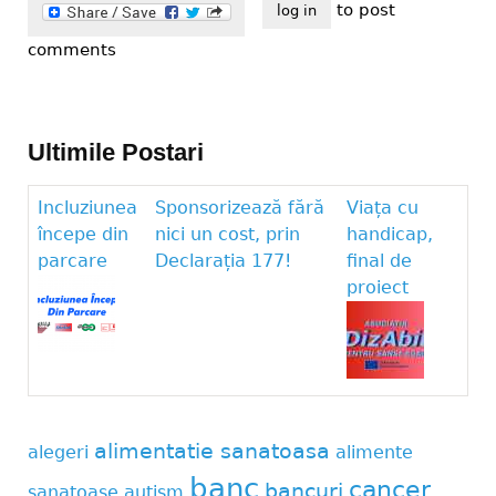
to post
log in
comments
Ultimile Postari
Incluziunea
Sponsorizează fără
Viața cu
începe din
nici un cost, prin
handicap,
parcare
Declarația 177!
final de
proiect
alimentatie sanatoasa
alegeri
alimente
banc
cancer
bancuri
sanatoase
autism